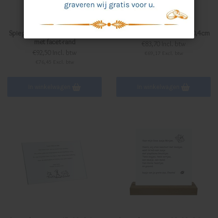
Spiegel graveren, 30x45x0,4cm
Spiegel graveren, 30x45x0,4cm
met facet-rand
€83,70 Incl. btw
€92,50 Incl. btw
€69,17 Excl. btw
€76,45 Excl. btw
In winkelwagen
In winkelwagen