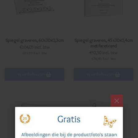
Spiegel graveren, 60x30x0,3cm
Spiegel graveren, 45x30x0,4cm
met facet-rand
€104,05 Incl. btw
€92,50 Incl. btw
€85,99 Excl. btw
€76,45 Excl. btw
In winkelwagen
In winkelwagen