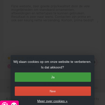
Wij slaan cookies op om onze website te verbeteren.
Is dat akkoord?
Ja
4.5
/
5
sterren op basis van
753
beoordelingen.
Lees 753 beoordelingen
Nee
© Copyright 2026 Cadeaugraveren.nl
- Theme by
Frontlabel
- Powered by
Meer over cookies »
Lightspeed