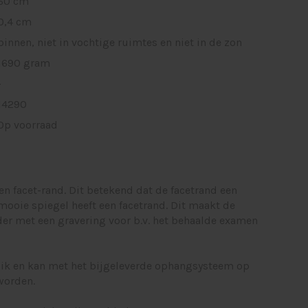
60 cm
0,4 cm
binnen, niet in vochtige ruimtes en niet in de zon
1690 gram
-
14290
Op voorraad
en facet-rand. Dit betekend dat de facetrand een
mooie spiegel heeft een facetrand. Dit maakt de
der met een gravering voor b.v. het behaalde examen
ik en kan met het bijgeleverde ophangsysteem op
worden.