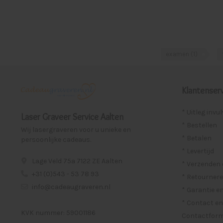
examen
(1)
Klantenserv
* Uitleg invu
Laser Graveer Service Aalten
* Bestellen
Wij lasergraveren voor u unieke en
* Betalen
persoonlijke cadeaus.
* Levertijd
Lage Veld 75a 7122 ZE Aalten
* Verzenden
+31 (0)543 - 53 78 93
* Retournere
info@cadeaugraveren.nl
* Garantie e
* Contact en
KVK nummer: 59001186
Contactformu