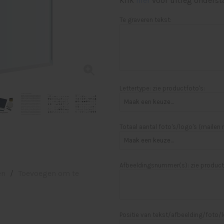
Klik
hier
voor uitleg onderst
Te graveren tekst:
Lettertype: zie productfoto's:
Totaal aantal foto's/logo's (mailen
Afbeeldingsnummer(s): zie product
en
/
Toevoegen om te
Positie van tekst/afbeelding/foto/