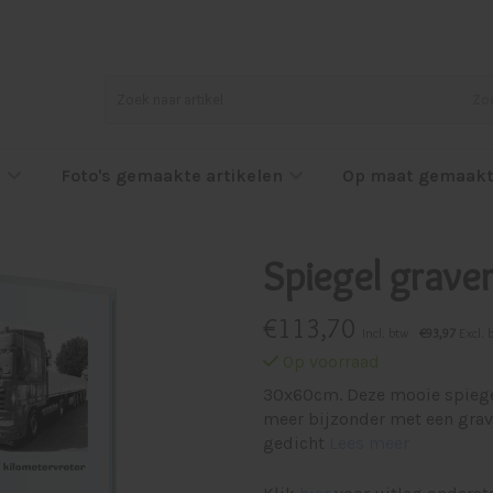
Zo
l
Foto's gemaakte artikelen
Op maat gemaakt
Spiegel grave
€
113,70
Incl. btw
€93,97
Excl. 
Op voorraad
30x60cm. Deze mooie spiegel 
meer bijzonder met een grave
gedicht
Lees meer