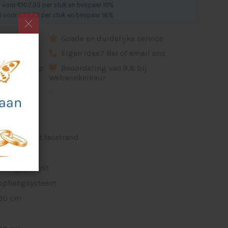
 voor €102,33 per stuk en bespaar 10%
 voor €93,23 per stuk en bespaar 18%
dkeuring
Goede en duidelijke service
d
Eigen idee? Bel of email ons
ikel, ontwerp
Beoordeling van 9,8 bij
Webwinkelkeur
spiegel met facetrand
-
vlak gepolijst
ophangsysteem
30 cm
-