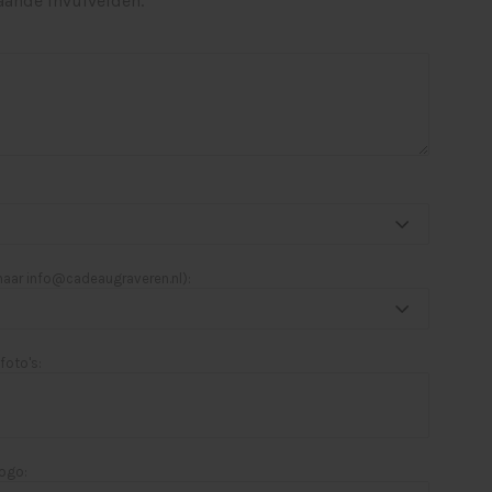
aande invulvelden.
 naar
info@cadeaugraveren.nl
):
foto's:
logo: