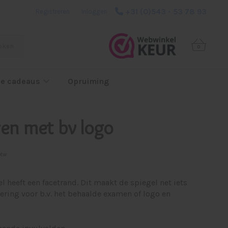
+31 (0)543 - 53 78 93
Registreren
|
Inloggen
eken
0
e cadeaus
Opruiming
ren met bv logo
btw
heeft een facetrand. Dit maakt de spiegel net iets
ring voor b.v. het behaalde examen of logo en