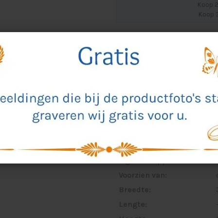
Koop 2
Koop 3
Altijd een proef ter goe
ca. 5 werkdagen levertij
Alle prijzen zijn incl. art
en gravure
Specificaties
Materiaal:
Kleur:
Eigenschappen:
Voorzien van:
Breedte:
Lengte: