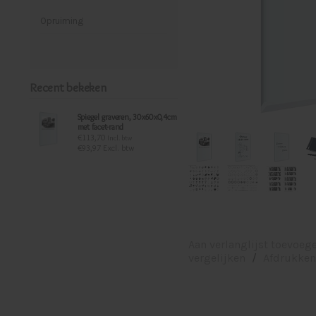
Opruiming
Recent bekeken
Spiegel graveren, 30x60x0,4cm
met facet-rand
€113,70
Incl. btw
€93,97 Excl. btw
Aan verlanglijst toevoeg
vergelijken
/
Afdrukken