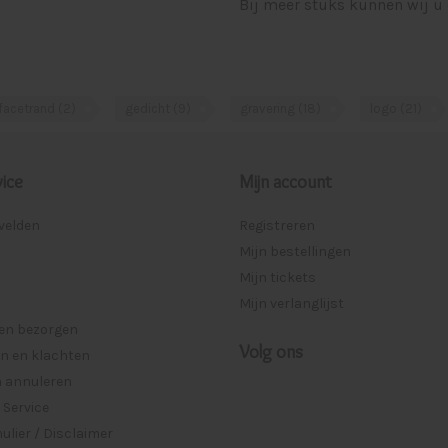
Bij meer stuks kunnen wij u 
facetrand
(2)
gedicht
(9)
gravering
(18)
logo
(21)
ice
Mijn account
lvelden
Registreren
Mijn bestellingen
Mijn tickets
Mijn verlanglijst
 en bezorgen
Volg ons
n en klachten
n annuleren
 Service
lier / Disclaimer