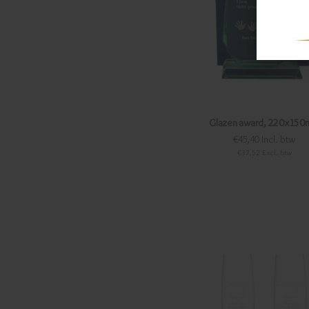
Glazen award, 220x15
€45,40 Incl. btw
€37,52 Excl. btw