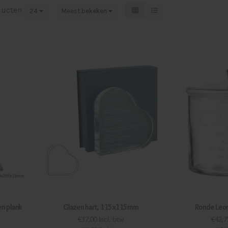
ducten
24
Meest bekeken
n plank
Glazen hart, 115x115mm
Ronde Leo
€37,00 Incl. btw
€42,7