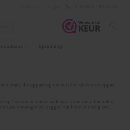
+31 (0)543 - 53 78 93
Registreren
|
Inloggen
eken
0
e cadeaus
Opruiming
laar staat, die oppast op uw huisdier of voor de oppas
nd op 1 van onze unieke cadeaus is een mooi bedankje
eren. De ontvanger zal zeggen dat het niet nodig was,