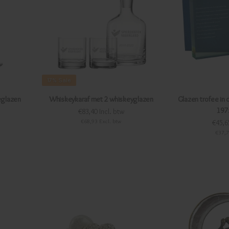
17%
Sale
eglazen
Whiskeykaraf met 2 whiskeyglazen
Glazen trofee in
197
€83,40 Incl. btw
€68,93 Excl. btw
€45,6
€37,7