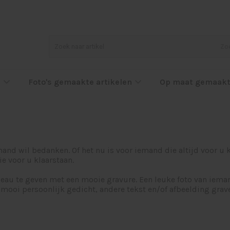
Zo
l
Foto's gemaakte artikelen
Op maat gemaakt
and wil bedanken. Of het nu is voor iemand die altijd voor u k
ie voor u klaarstaan.
au te geven met een mooie gravure. Een leuke foto van iema
 mooi persoonlijk gedicht, andere tekst en/of afbeelding grav