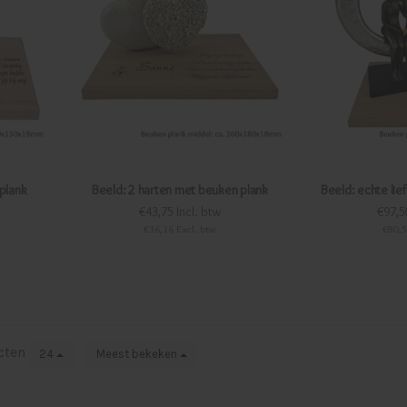
plank
Beeld: 2 harten met beuken plank
Beeld: echte li
€43,75 Incl. btw
€97,5
€36,16 Excl. btw
€80,5
cten
24
Meest bekeken