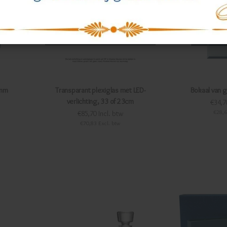
0mm
Transparant plexiglas met LED-
Bokaal van 
verlichting, 33 of 23cm
€34,7
€28,6
€85,70 Incl. btw
€70,83 Excl. btw