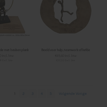
efde met beuken plank
Beeld voor hulp, teamwork of liefde
0 Incl. btw
€69,60 Incl. btw
8 Excl. btw
€57,52 Excl. btw
1
2
3
4
5
Volgende Vorige