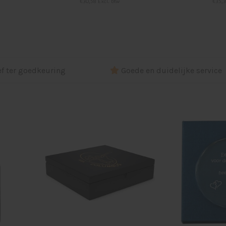
€30,58 Excl. btw
€35,3
ef ter goedkeuring
Goede en duidelijke service