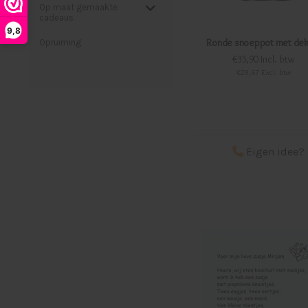
Op maat gemaakte
cadeaus
9,8
Ronde snoeppot met dek
Opruiming
€35,90 Incl. btw
€29,67 Excl. btw
Eigen idee? 