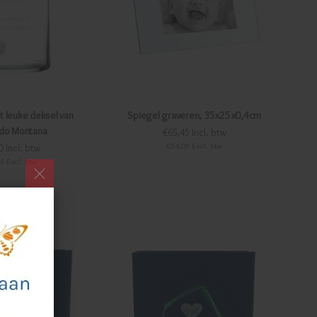
 leuke deksel van
Spiegel graveren, 35x25x0,4cm
do Montana
€65,45 Incl. btw
€54,09 Excl. btw
0 Incl. btw
6 Excl. btw