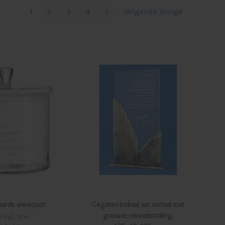
1
2
3
4
5
Volgende Vorige
nardo snoeppot
Gegoten bokaal van metaal met
gravure; rots-uitstraling,
5 Incl. btw