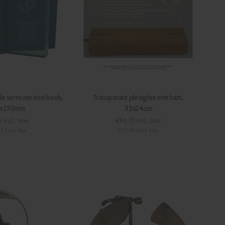
 de vorm van een boek,
Transparant plexiglas met hart,
x150mm
33x24cm
5 Incl. btw
€84,70 Incl. btw
3 Excl. btw
€70,00 Excl. btw