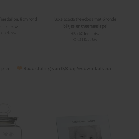
/medaillon, 8cm rond
Luxe acacia theedoos met 6 ronde
blikjes en theemaatlepel
5 Incl. btw
3 Excl. btw
€65,60 Incl. btw
€54,21 Excl. btw
erp en
Beoordeling van 9,8 bij Webwinkelkeur