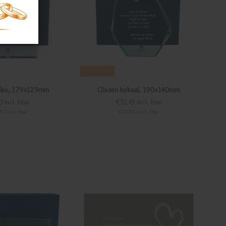
15%
Sale
glas, 179x129mm
Glazen bokaal, 190x140mm
0 Incl. btw
€32,45 Incl. btw
8 Excl. btw
€26,82 Excl. btw