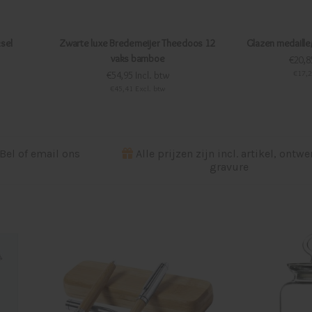
sel
Zwarte luxe Bredemeijer Theedoos 12
Glazen medaille
vaks bamboe
€20,8
€17,2
€54,95 Incl. btw
€45,41 Excl. btw
Bel of email ons
Alle prijzen zijn incl. artikel, ontw
gravure