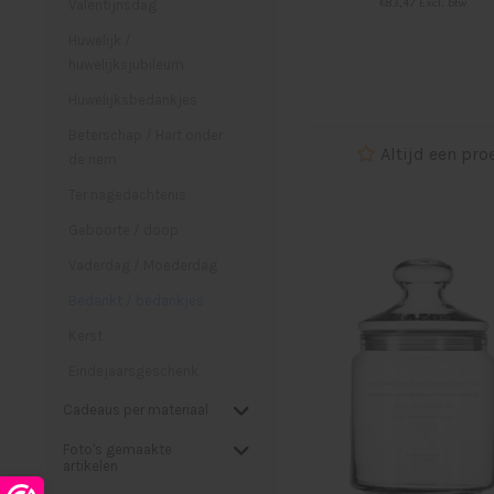
€83,47 Excl. btw
Valentijnsdag
Huwelijk /
huwelijksjubileum
Huwelijksbedankjes
Beterschap / Hart onder
Altijd een pro
de riem
Ter nagedachtenis
Geboorte / doop
Vaderdag / Moederdag
Bedankt / bedankjes
Kerst
Eindejaarsgeschenk
Cadeaus per materiaal
Foto's gemaakte
artikelen