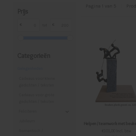
Pagina 1 van 5
|
Pro
Prijs
€
€
tot
Categorieën
Gelegenheden
Cadeaus voor kleine
gedichten / teksten
Cadeaus voor grote
gedichten / teksten
Feliciteren
Jubileum
Helpen / teamwork met beuke
€101,00 Incl. btw
Romantisch /