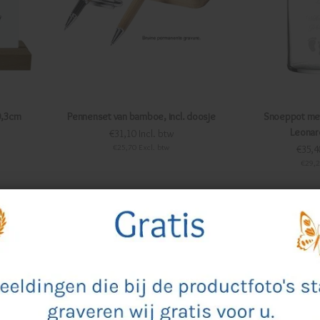
0,3cm
Pennenset van bamboe, incl. doosje
Snoeppot met
Leonar
€31,10 Incl. btw
€25,70 Excl. btw
€35,4
€29,2