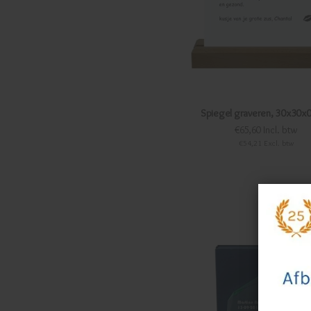
Spiegel graveren, 30x30x
€65,60 Incl. btw
€54,21 Excl. btw