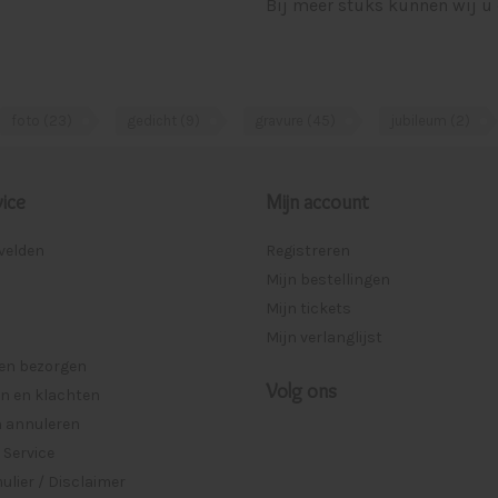
Bij meer stuks kunnen wij u 
foto
(23)
gedicht
(9)
gravure
(45)
jubileum
(2)
ice
Mijn account
lvelden
Registreren
Mijn bestellingen
Mijn tickets
Mijn verlanglijst
 en bezorgen
Volg ons
n en klachten
n annuleren
 Service
lier / Disclaimer