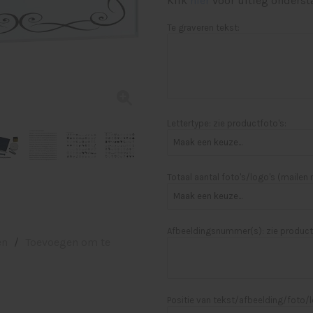
Klik
hier
voor uitleg onderst
Te graveren tekst:
Lettertype: zie productfoto's:
Totaal aantal foto's/logo's (mailen
Afbeeldingsnummer(s): zie product
en
/
Toevoegen om te
Positie van tekst/afbeelding/foto/