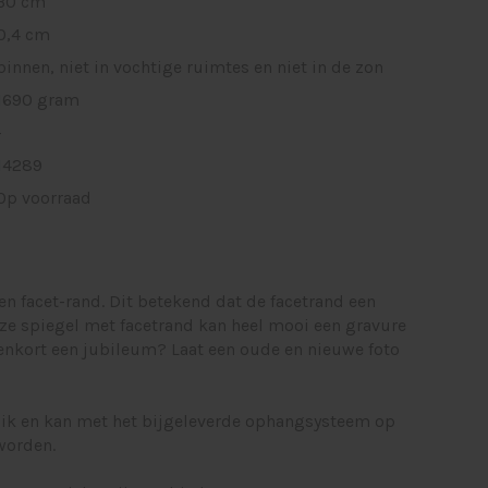
30 cm
0,4 cm
binnen, niet in vochtige ruimtes en niet in de zon
1690 gram
-
14289
Op voorraad
en facet-rand. Dit betekend dat de facetrand een
ze spiegel met facetrand kan heel mooi een gravure
nenkort een jubileum? Laat een oude en nieuwe foto
ik en kan met het bijgeleverde ophangsysteem op
worden.