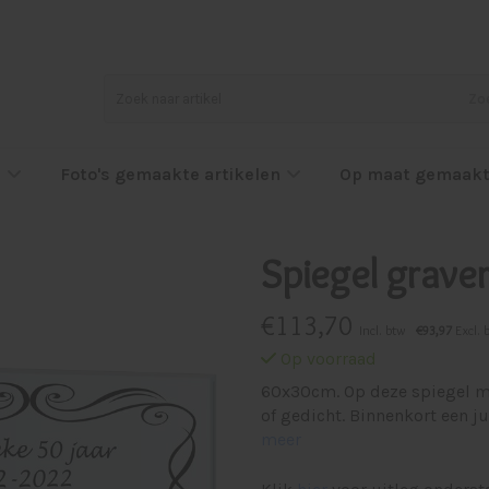
Zo
l
Foto's gemaakte artikelen
Op maat gemaakt
Spiegel grave
€
113,70
Incl. btw
€93,97
Excl. 
Op voorraad
60x30cm. Op deze spiegel me
of gedicht. Binnenkort een j
meer