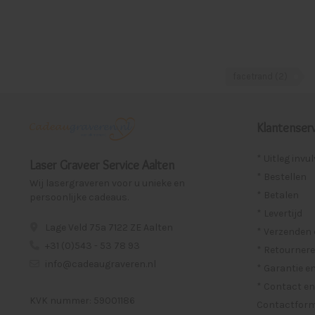
facetrand
(2)
Klantenserv
* Uitleg invu
Laser Graveer Service Aalten
* Bestellen
Wij lasergraveren voor u unieke en
* Betalen
persoonlijke cadeaus.
* Levertijd
Lage Veld 75a 7122 ZE Aalten
* Verzenden
+31 (0)543 - 53 78 93
* Retournere
info@cadeaugraveren.nl
* Garantie e
* Contact en
KVK nummer: 59001186
Contactformu