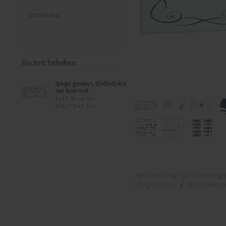
Opruiming
Recent bekeken
Spiegel graveren, 60x30x0,4cm
met facet-rand
€113,70
Incl. btw
€93,97 Excl. btw
Aan verlanglijst toevoeg
vergelijken
/
Afdrukken