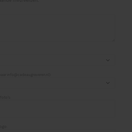
aande invulvelden.
 naar
info@cadeaugraveren.nl
):
foto's:
logo: