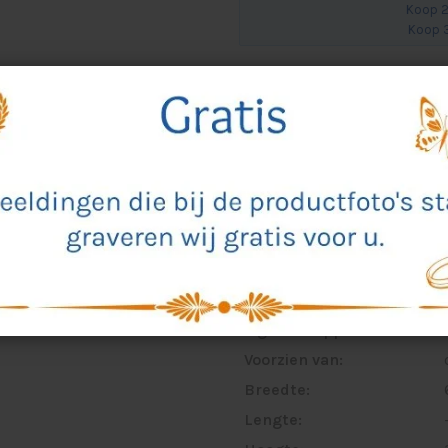
Koop 2
Koop 3
Altijd een proef ter goe
ca. 5 werkdagen levertij
Alle prijzen zijn incl. art
en gravure
Specificaties
Materiaal:
Kleur:
Eigenschappen:
Voorzien van:
Breedte:
Lengte: