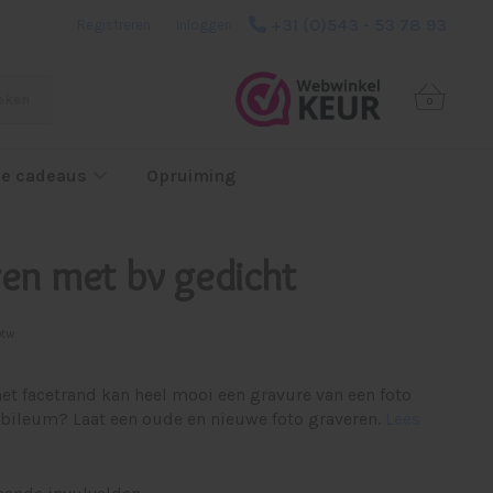
+31 (0)543 - 53 78 93
Registreren
|
Inloggen
eken
0
e cadeaus
Opruiming
ren met bv gedicht
btw
t facetrand kan heel mooi een gravure van een foto
ubileum? Laat een oude en nieuwe foto graveren.
Lees