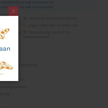
 voor €102,33 per stuk en bespaar 10%
 voor €93,23 per stuk en bespaar 18%
dkeuring
Goede en duidelijke service
d
Eigen idee? Bel of email ons
ikel, ontwerp
Beoordeling van 9,8 bij
Webwinkelkeur
spiegel met facetrand
-
vlak gepolijst
ophangsysteem
60 cm
-