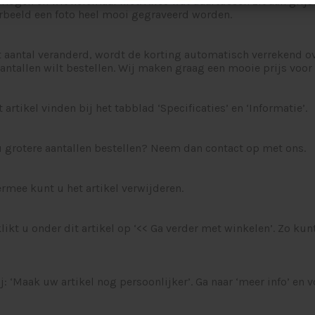
rmogen en wit helemaal niet. Alles wat daartussen zit aan grij
rbeeld een foto heel mooi gegraveerd worden.
 aantal veranderd, wordt de korting automatisch verrekend over
ntallen wilt bestellen. Wij maken graag een mooie prijs voor 
rtikel vinden bij het tabblad ‘Specificaties’ en ‘Informatie’.
 u grotere aantallen bestellen? Neem dan contact op met ons.
ermee kunt u het artikel verwijderen.
, klikt u onder dit artikel op ‘<< Ga verder met winkelen’. Zo 
ij: ‘Maak uw artikel nog persoonlijker’. Ga naar ‘meer info’ en