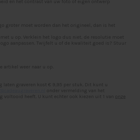
heid en het contrast van uw foto of eigen ontwerp
go groter moet worden dan het origineel, dan is het
met u op. Verklein het logo dus niet, de resolutie moet
ogo aanpassen. Twijfelt u of de kwaliteit goed is? Stuur
 artikel weer naar u op.
 laten graveren kost € 9,95 per stuk. Dit kunt u
o@cadeaugraveren.nl
onder vermelding van het
 voltooid heeft. U kunt echter ook kiezen uit 1 van
onze