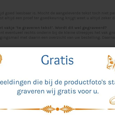
ijd goed leesbaar is. Mocht de aangeleverde tekst toch niet p
altijd een proef ter goedkeuring krijgt weet u altijd zeker da
het vakje ‘te graveren tekst’. Wordt dit wel gegraveerd?
unt eventueel rechts onderin bij de kleine streepjes het vak gr
gingsmail met daarin een overzicht van uw bestelling. Daarnaa
tijdens het bestellen aangeven. U kunt ook even contact met ons
melijk ook gegraveerd worden.
naliseren?
e-mail sturen.
emaakt?
website om u zoveel mogelijk ideeën te geven. De kwaliteit is
lijk van het materiaal, de kleur wit/licht grijs wordt.