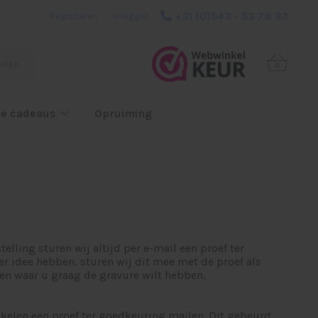
+31 (0)543 - 53 78 93
Registreren
|
Inloggen
eken
0
e cadeaus
Opruiming
lling sturen wij altijd per e-mail een proef ter
r idee hebben, sturen wij dit mee met de proef als
e en waar u graag de gravure wilt hebben.
ikelen een proef ter goedkeuring mailen. Dit gebeurd