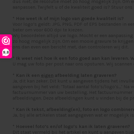
dus niet, de resolutie moet zo hoog mogelijk zijn. Om e
aanpassen. Twijfelt u of de kwaliteit goed is? Stuur ons 
* Hoe weet ik of mijn logo van goede kwaliteit is?
Voor logo’s geldt: JPG, PNG, PDF of EPS bestanden in ee
beter om voor 600 dpi te kiezen.
Wij beoordelen altijd uw logo. Mocht er een aanpassing n
zo hoog mogelijk zijn. Om een mooie gravure te krijgen 
ons dan even een bericht met, dan controleren wij dit.
9,8
* Ik weet niet hoe ik een foto goed aan kan leveren. 
U mag uw foto per post naar ons opsturen. Wij scannen d
* Kan ik een
eigen
afbeelding laten graveren?
Ja, dit kan zeker. Dit kunt u aangeven tijdens het invull
aangeven bij het veld: ‘Totaal aantal foto’s/logo’s…’ Na
factuurnummer van uw bestelling. Het factuurnummer vind
afbeeldingen. Deze afbeeldingen kunt u vinden bij de pr
* Kan ik tekst, afbeelding(en), foto en logo combine
Ja, bij alle artikelen staat aangegeven wat er mogelijk i
* Hoeveel foto’s en/of logo’s kan ik laten graveren?
Dit staat vermeld bij het artikel en kunt u aangeven tijd