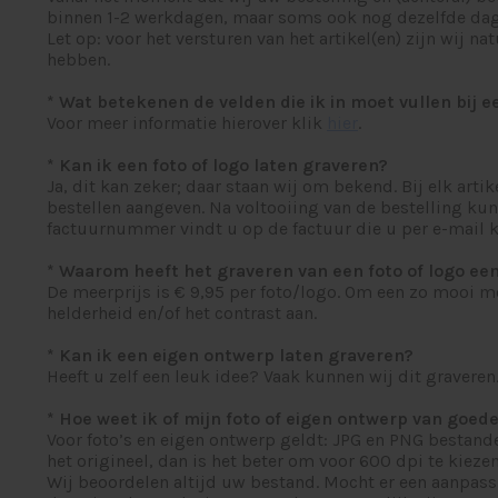
binnen 1-2 werkdagen, maar soms ook nog dezelfde dag
Let op: voor het versturen van het artikel(en) zijn wij 
hebben.
* Wat betekenen de velden die ik in moet vullen bij e
Voor meer informatie hierover klik
hier
.
* Kan ik een foto of logo laten graveren?
Ja, dit kan zeker; daar staan wij om bekend. Bij elk arti
bestellen aangeven. Na voltooiing van de bestelling ku
factuurnummer vindt u op de factuur die u per e-mail kr
* Waarom heeft het graveren van een foto of logo ee
De meerprijs is € 9,95 per foto/logo. Om een zo mooi mog
helderheid en/of het contrast aan.
* Kan ik een eigen ontwerp laten graveren?
Heeft u zelf een leuk idee? Vaak kunnen wij dit gravere
* Hoe weet ik of mijn foto of eigen ontwerp van goede 
Voor foto’s en eigen ontwerp geldt: JPG en PNG bestand
het origineel, dan is het beter om voor 600 dpi te kiezen
Wij beoordelen altijd uw bestand. Mocht er een aanpassi