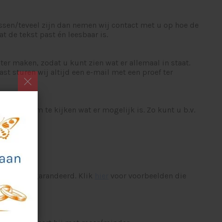
assen/teveel zijn dan nemen wij contact met u op hoe de
t de tekst past én leesbaar is.
oter maken, zodat u kunt zien wat er allemaal in staat.
st sturen wij altijd een e-mail met een proef ter
 opnemen om te kijken wat er mogelijk is. Zo kunt u b.v.
 echter gegarandeerd. Klik
hier
voor voorbeelden die