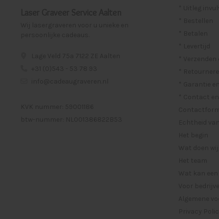
* Uitleg invu
Laser Graveer Service Aalten
* Bestellen
Wij lasergraveren voor u unieke en
* Betalen
persoonlijke cadeaus.
* Levertijd
Lage Veld 75a 7122 ZE Aalten
* Verzenden
+31 (0)543 - 53 78 93
* Retournere
info@cadeaugraveren.nl
* Garantie e
* Contact en
KVK nummer: 59001186
Contactformu
btw-nummer: NL001386822B53
Echtheid van
Het begin
Wat doen wij
Het team
Wat kan een
Voor bedrijv
Algemene vo
Privacy Poli