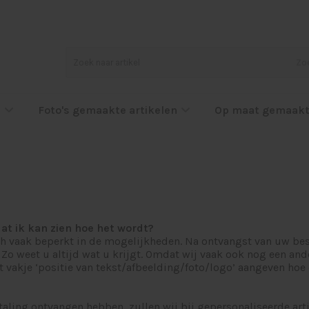
Zo
l
Foto's gemaakte artikelen
Op maat gemaakt
dat ik kan zien hoe het wordt?
ch vaak beperkt in de mogelijkheden. Na ontvangst van uw beste
o weet u altijd wat u krijgt. Omdat wij vaak ook nog een ande
het vakje ‘positie van tekst/afbeelding/foto/logo’ aangeven ho
taling ontvangen hebben, zullen wij bij gepersonaliseerde art