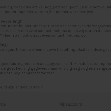
ven bij: ‘Maak uw artikel nog persoonlijker’. En klik ‘Artikel l
al papier ingepakt worden (beige met witte hartjes).
 bestelling?
. Komt hij niet binnen? Check dan eerst even de 'ongewenste 
eem, neem dan even contact met ons op en wij sturen de beves
n? Neem dan ook direct even contact met ons op.
ling?
oevoegen. U kunt wel een nieuwe bestelling plaatsen, deze gaat
de goedkeuring niet aan ons gegeven heeft, kan de bestelling 
el de goedkeuring gegeven, maar wilt u graag nog iets aange
kan deze nog aangepast worden.
e, tenzij anders vermeld.
ice
Mijn account