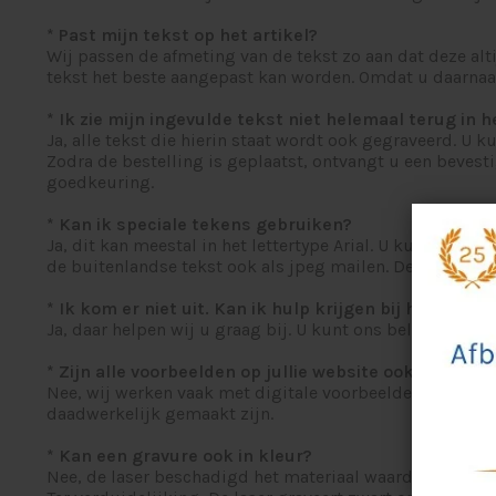
* Past mijn tekst op het artikel?
Wij passen de afmeting van de tekst zo aan dat deze alt
tekst het beste aangepast kan worden. Omdat u daarnaast 
* Ik zie mijn ingevulde tekst niet helemaal terug in 
Ja, alle tekst die hierin staat wordt ook gegraveerd. U k
Zodra de bestelling is geplaatst, ontvangt u een bevesti
goedkeuring.
* Kan ik speciale tekens gebruiken?
Ja, dit kan meestal in het lettertype Arial. U kunt dit 
de buitenlandse tekst ook als jpeg mailen. Deze kan na
* Ik kom er niet uit. Kan ik hulp krijgen bij het perso
Ja, daar helpen wij u graag bij. U kunt ons bellen of een 
* Zijn alle voorbeelden op jullie website ook echt g
Nee, wij werken vaak met digitale voorbeelden op onze 
daadwerkelijk gemaakt zijn.
* Kan een gravure ook in kleur?
Nee, de laser beschadigd het materiaal waardoor, afhanke