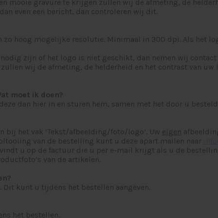
en mooie gravure te krijgen zullen wij de afmeting, de helder
dan even een bericht, dan controleren wij dit.
n zo hoog mogelijke resolutie. Minimaal in 300 dpi. Als het lo
odig zijn of het logo is niet geschikt, dan nemen wij contact 
zullen wij de afmeting, de helderheid en het contrast van uw l
Wat moet ik doen?
eze dan hier in en sturen hem, samen met het door u bestelde
en bij het vak ‘Tekst/afbeelding/foto/logo’. Uw
eigen
afbeelding
 voltooiing van de bestelling kunt u deze apart mailen naar
inf
t u op de factuur die u per e-mail krijgt als u de bestelling
oductfoto’s van de artikelen.
ren?
s. Dit kunt u tijdens het bestellen aangeven.
ens het bestellen.