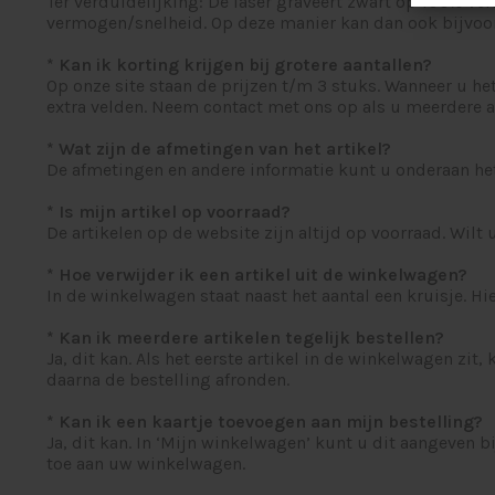
Ter verduidelijking: De laser graveert zwart op 100% ve
vermogen/snelheid. Op deze manier kan dan ook bijvoo
* Kan ik korting krijgen bij grotere aantallen?
Op onze site staan de prijzen t/m 3 stuks. Wanneer u het
extra velden. Neem contact met ons op als u meerdere aa
* Wat zijn de afmetingen van het artikel?
De afmetingen en andere informatie kunt u onderaan het a
* Is mijn artikel op voorraad?
De artikelen op de website zijn altijd op voorraad. Wilt
* Hoe verwijder ik een artikel uit de winkelwagen?
In de winkelwagen staat naast het aantal een kruisje. Hi
* Kan ik meerdere artikelen tegelijk bestellen?
Ja, dit kan. Als het eerste artikel in de winkelwagen zit
daarna de bestelling afronden.
* Kan ik een kaartje toevoegen aan mijn bestelling?
Ja, dit kan. In ‘Mijn winkelwagen’ kunt u dit aangeven b
toe aan uw winkelwagen.