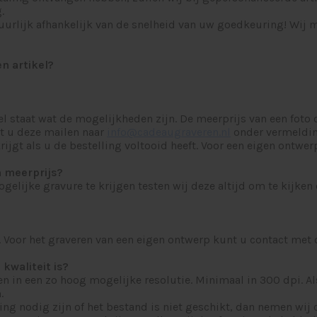
.
natuurlijk afhankelijk van de snelheid van uw goedkeuring! Wij
en artikel?
kel staat wat de mogelijkheden zijn. De meerprijs van een foto o
nt u deze mailen naar
info@cadeaugraveren.nl
onder vermeldin
ijgt als u de bestelling voltooid heeft. Voor een eigen ontw
n meerprijs?
elijke gravure te krijgen testen wij deze altijd om te kijken 
n. Voor het graveren van een eigen ontwerp kunt u contact me
kwaliteit is?
en in een zo hoog mogelijke resolutie. Minimaal in 300 dpi. A
.
ng nodig zijn of het bestand is niet geschikt, dan nemen wij 