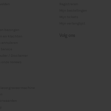
lvelden
Registreren
Mijn bestellingen
Mijn tickets
Mijn verlanglijst
 en bezorgen
Volg ons
n en klachten
n annuleren
 Service
lier / Disclaimer
 onze reviews
 lasergraveermachine
en
orwaarden
cy