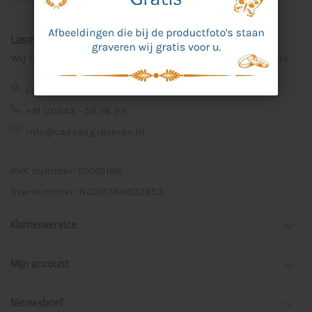
Laser Graveer Service Aalten
Wij lasergraveren voor u unieke en persoonlijke cadeaus.
Lage Veld 75a 7122 ZE Aalten
+31 (0)543 - 53 78 93
info@cadeaugraveren.nl
KVK nummer: 59001186
btw-nummer: NL001386822B53
Klantenservice
Mijn account
Nieuwsbrief