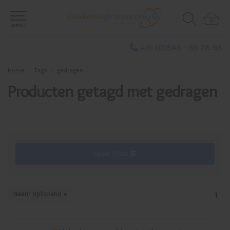
0
0
MENU
+31 (0)543 - 53 78 93
Home
Tags
gedragen
Producten getagd met gedragen
Open filters
Naam oplopend
1