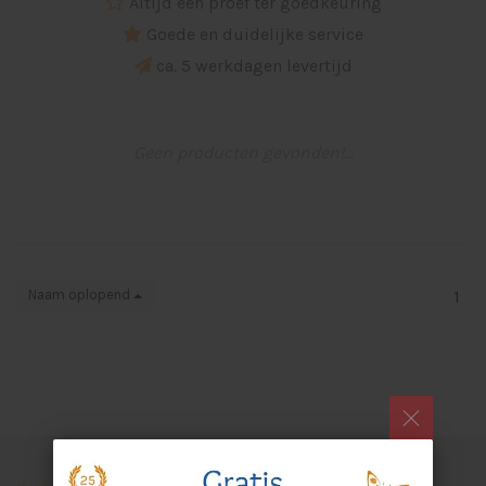
Altijd een proef ter goedkeuring
Goede en duidelijke service
ca. 5 werkdagen levertijd
Geen producten gevonden!...
Naam oplopend
1