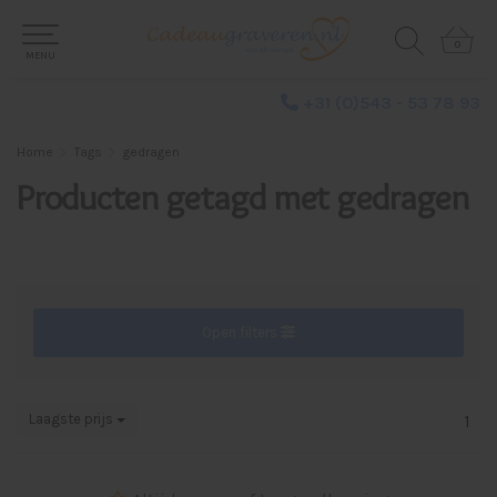
0
0
MENU
+31 (0)543 - 53 78 93
Home
Tags
gedragen
Producten getagd met gedragen
Open filters
Laagste prijs
1