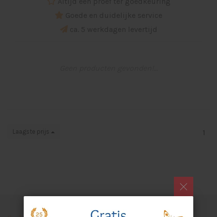
Altijd een proef ter goedkeuring
Goede en duidelijke service
ca. 5 werkdagen levertijd
Geen producten gevonden!...
Laagste prijs
1