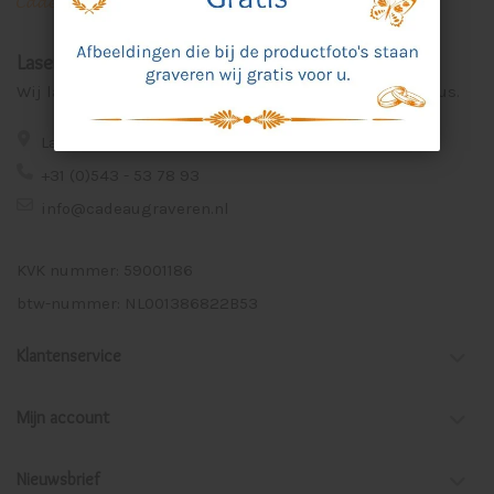
Laser Graveer Service Aalten
Wij lasergraveren voor u unieke en persoonlijke cadeaus.
Lage Veld 75a 7122 ZE Aalten
+31 (0)543 - 53 78 93
info@cadeaugraveren.nl
KVK nummer: 59001186
btw-nummer: NL001386822B53
Klantenservice
Mijn account
Nieuwsbrief