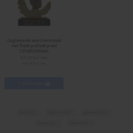
Gegraveerde award van metaal
met Thank you/Dank je wel
235x80x280mm
€77,90 Incl. btw
€64,38 Excl. btw
In winkelwagen
broer
(1)
diploma
(2)
gravure
(45)
kadoo
(3)
tekst
(22)