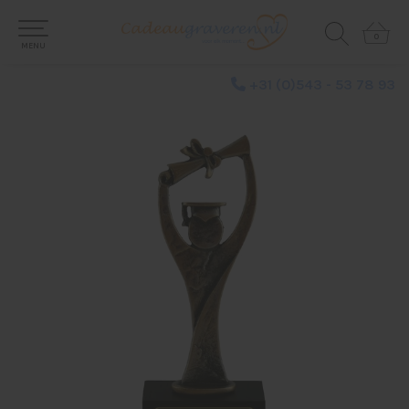
0
0
MENU
+31 (0)543 - 53 78 93