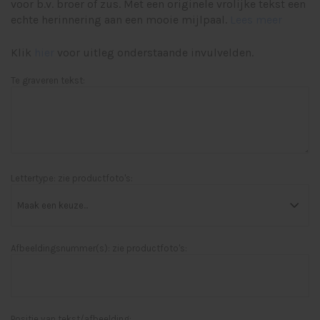
voor b.v. broer of zus. Met een originele vrolijke tekst een
echte herinnering aan een mooie mijlpaal.
Lees meer
Klik
hier
voor uitleg onderstaande invulvelden.
Te graveren tekst:
Lettertype: zie productfoto's:
Afbeeldingsnummer(s): zie productfoto's:
Positie van tekst/afbeelding: