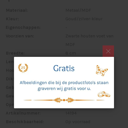
Materiaal:
Metaal/MDF
Kleur:
Goud/zilver-kleur
Eigenschappen:
-
Voorzien van:
Zwarte houten voet van
MDF
Breedte:
8 cm
Lengte:
-
Hoogte:
20 cm
Dikte:
6,5 cm
Gebruik:
Binnen
Gewicht:
340 gram
Opmerking:
-
Artikelnummer:
14194
Beschikbaarheid:
Op voorraad