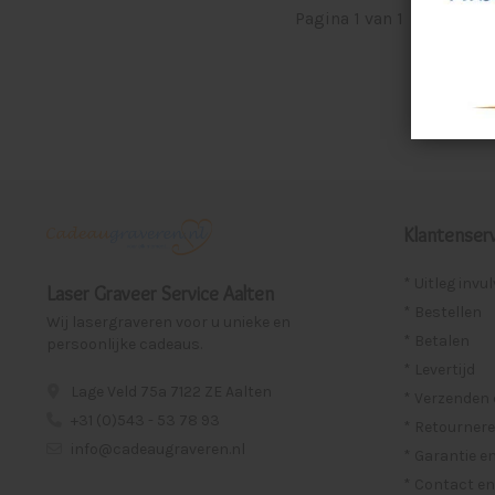
Pagina 1 van 1
|
Produ
Klantenserv
* Uitleg invu
Laser Graveer Service Aalten
* Bestellen
Wij lasergraveren voor u unieke en
* Betalen
persoonlijke cadeaus.
* Levertijd
Lage Veld 75a 7122 ZE Aalten
* Verzenden
+31 (0)543 - 53 78 93
* Retournere
info@cadeaugraveren.nl
* Garantie e
* Contact en