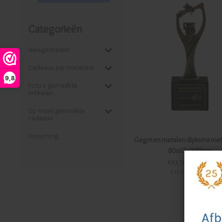
Categorieën
Gelegenheden
Cadeaus per materiaal
9,8
Foto's gemaakte
artikelen
Op maat gemaakte
cadeaus
Opruiming
Gegoten metalen diploma met
80x65x200mm
€43,50 Incl. btw
€35,95 Excl. btw