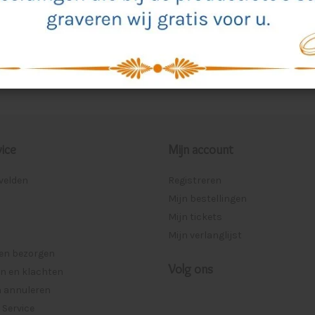
cten
24
Meest bekeken
ice
Mijn account
lvelden
Registreren
Mijn bestellingen
Mijn tickets
Mijn verlanglijst
 en bezorgen
Volg ons
n en klachten
n annuleren
 Service