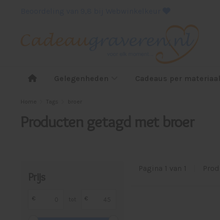
Beoordeling van 9,8 bij Webwinkelkeur
Gelegenheden
Cadeaus per materiaa
Home
Tags
broer
Producten getagd met broer
Pagina 1 van 1
|
Prod
Prijs
€
€
tot