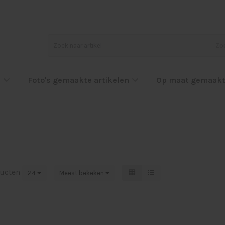
Zo
l
Foto's gemaakte artikelen
Op maat gemaakt
ucten
24
Meest bekeken