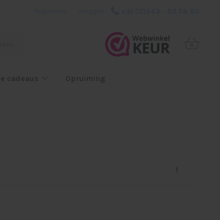
+31 (0)543 - 53 78 93
Registreren
|
Inloggen
eken
0
e cadeaus
Opruiming
1