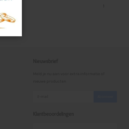
1
Nieuwsbrief
Meld je nu aan voor extra informatie of
nieuwe producten
Abonneer
Klantbeoordelingen