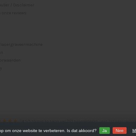
lier / Disclaimer
 onze reviews
 lasergraveermachine
en
orwaarden
cy
4.5
/
5
sterren op basis van
753
beoordelingen.
Lees 753 beoordeling
 op om onze website te verbeteren. Is dat akkoord?
Ja
Nee
M
ightspeed