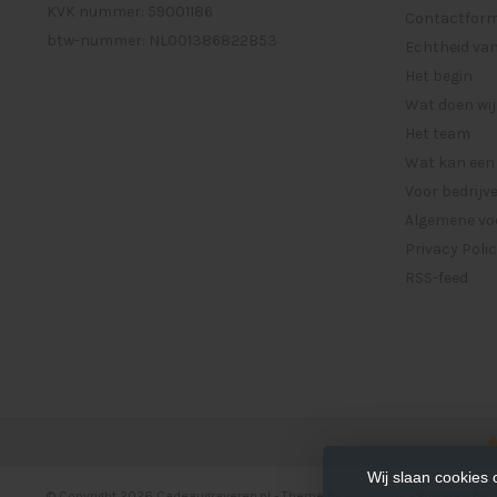
KVK nummer: 59001186
Contactformu
btw-nummer: NL001386822B53
Echtheid van
Het begin
Wat doen wij
Het team
Wat kan een
Voor bedrijv
Algemene vo
Privacy Poli
RSS-feed
Wij slaan cookies
© Copyright 2026 Cadeaugraveren.nl
- Theme by
Frontlabel
- Powered by
L