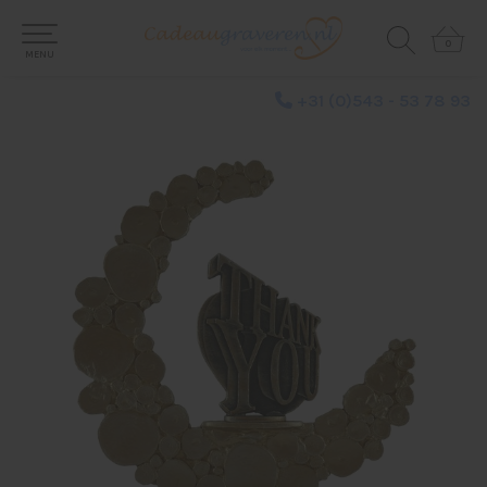
0
0
MENU
+31 (0)543 - 53 78 93