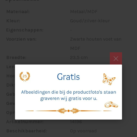
Materiaal:
Metaal/MDF
Kleur:
Goud/zilver-kleur
Eigenschappen:
-
Voorzien van:
Zwarte houten voet van
MDF
Breedte:
23,5 cm
Lengte:
-
Hoogte:
28 cm
Dikte:
8 cm
Gebruik:
Binnen
Gewicht:
2013 gram
Opmerking:
-
Artikelnummer:
14196
Beschikbaarheid:
Op voorraad