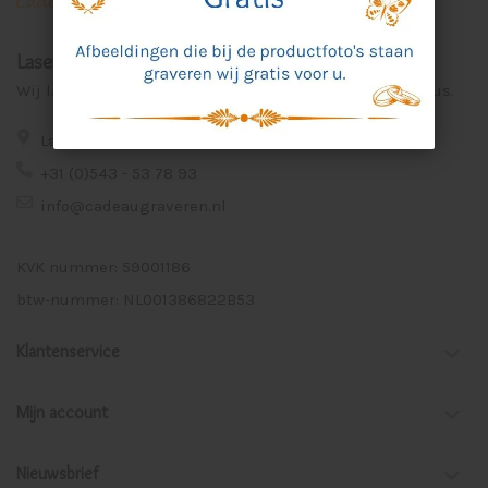
Laser Graveer Service Aalten
Wij lasergraveren voor u unieke en persoonlijke cadeaus.
Lage Veld 75a 7122 ZE Aalten
+31 (0)543 - 53 78 93
info@cadeaugraveren.nl
KVK nummer: 59001186
btw-nummer: NL001386822B53
Klantenservice
Mijn account
Nieuwsbrief