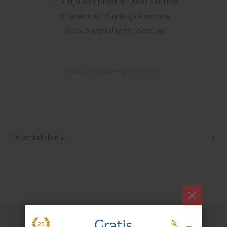
Altijd een proef ter goedkeuring
Goede en duidelijke service
ca. 5 werkdagen levertijd
Geen producten gevonden!...
Meest bekeken
1