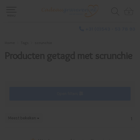
0
0
MENU
+31 (0)543 - 53 78 93
Home
Tags
scrunchie
Producten getagd met scrunchie
Open filters
Meest bekeken
1