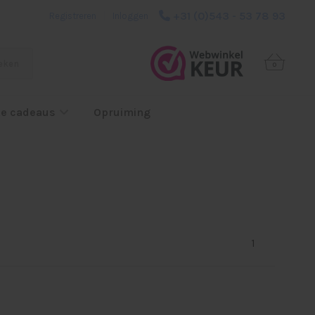
+31 (0)543 - 53 78 93
Registreren
|
Inloggen
eken
0
e cadeaus
Opruiming
1