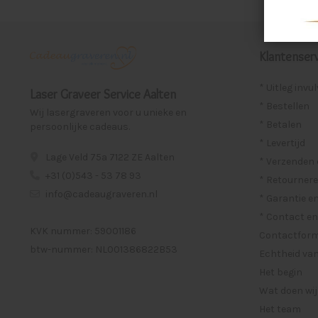
Klantenserv
* Uitleg invu
Laser Graveer Service Aalten
* Bestellen
Wij lasergraveren voor u unieke en
* Betalen
persoonlijke cadeaus.
* Levertijd
Lage Veld 75a 7122 ZE Aalten
* Verzenden
+31 (0)543 - 53 78 93
* Retournere
info@cadeaugraveren.nl
* Garantie e
* Contact en
KVK nummer: 59001186
Contactformu
btw-nummer: NL001386822B53
Echtheid van
Het begin
Wat doen wij
Het team