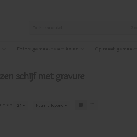
Zo
l
Foto's gemaakte artikelen
Op maat gemaakt
zen schijf met gravure
ucten
24
Naam aflopend