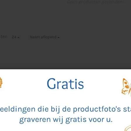
Geen producten gevonden!...
cten
24
Naam aflopend