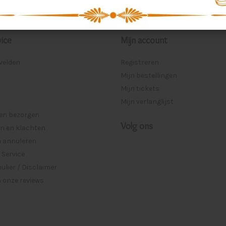
ice
Mijn account
lvelden
Registreren
Mijn bestellingen
Mijn tickets
Mijn verlanglijst
 en bezorgen
Volg ons
n en klachten
n annuleren
 Service
lier / Disclaimer
 onze reviews