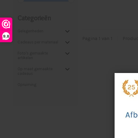
Categorieën
Gelegenheden
9,8
Pagina 1 van 1
|
Produ
Cadeaus per materiaal
Foto's gemaakte
artikelen
Op maat gemaakte
cadeaus
Opruiming