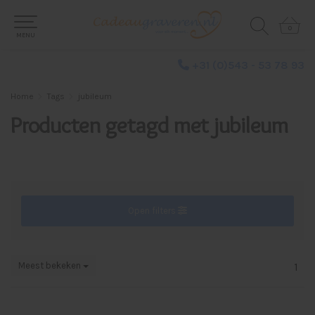
0
0
MENU
+31 (0)543 - 53 78 93
Home
Tags
jubileum
Producten getagd met jubileum
Open filters
Meest bekeken
1