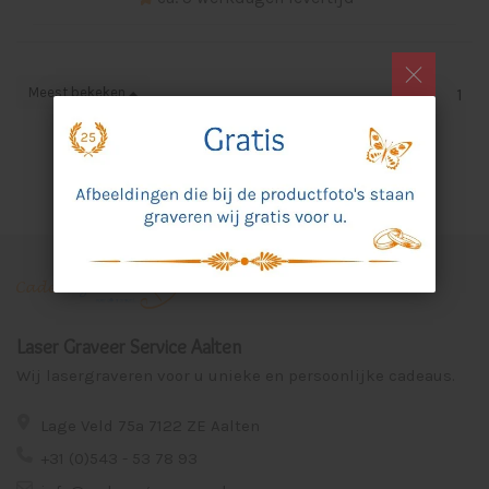
Meest bekeken
1
Laser Graveer Service Aalten
Wij lasergraveren voor u unieke en persoonlijke cadeaus.
Lage Veld 75a 7122 ZE Aalten
+31 (0)543 - 53 78 93