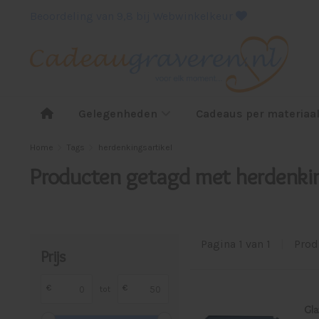
Beoordeling van 9,8 bij Webwinkelkeur
Gelegenheden
Cadeaus per materiaa
Home
Tags
herdenkingsartikel
Producten getagd met herdenkin
Pagina 1 van 1
|
Prod
Prijs
€
€
tot
Gla