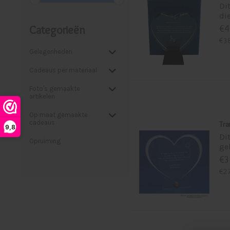
Di
di
Categorieën
€4
€38
Gelegenheden
Cadeaus per materiaal
Foto's gemaakte
artikelen
Op maat gemaakte
cadeaus
Tra
9,8
Di
Opruiming
ge
€3
€27