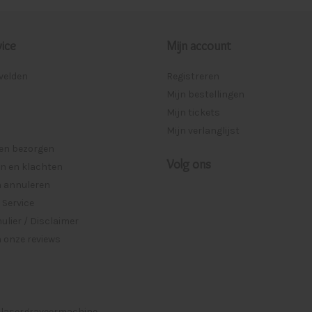
ice
Mijn account
lvelden
Registreren
Mijn bestellingen
Mijn tickets
Mijn verlanglijst
 en bezorgen
Volg ons
n en klachten
n annuleren
 Service
lier / Disclaimer
 onze reviews
 lasergraveermachine