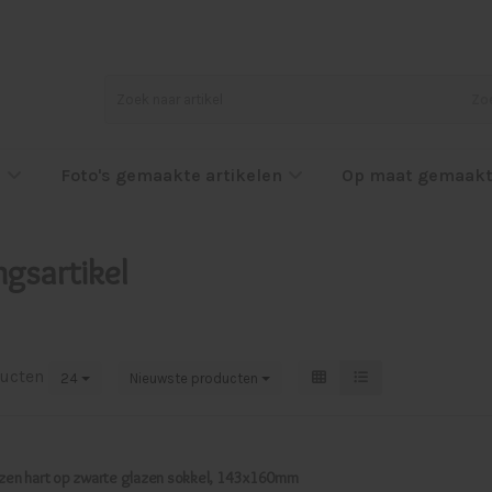
Zo
l
Foto's gemaakte artikelen
Op maat gemaakt
gsartikel
ucten
24
Nieuwste producten
zen hart op zwarte glazen sokkel, 143x160mm