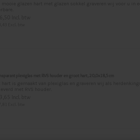
t mooie glazen hart met glazen sokkel graveren wij voor u in 
erbare.
6,50 Incl. btw
,43 Excl. btw
nsparant plexiglas met RVS houder en groot hart, 20,0x18,5cm
t hart is gemaakt van plexiglas en graveren wij als herdenking
leverd met RVS houder.
3,65 Incl. btw
,81 Excl. btw