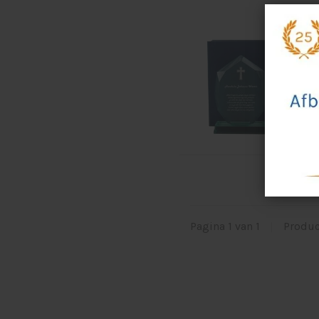
Gla
Di
ee
€3
€32
Pagina 1 van 1
|
Produ