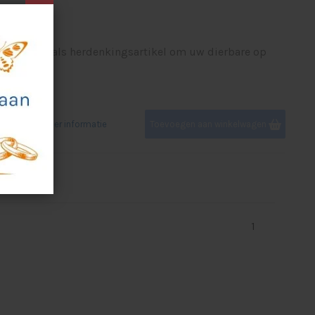
glasbokaal als herdenkingsartikel om uw dierbare op
Meer informatie
Toevoegen aan winkelwagen
1