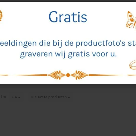
sbokaal, 220x150mm
t glasbokaal is een mooi gegraveerd herdenkingsartikel. Een 
n mooie manier te herdenken.
9,90 Incl. btw
,98 Excl. btw
cten
24
Nieuwste producten