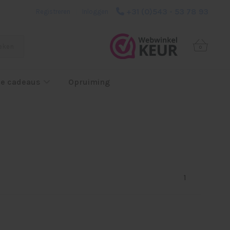
+31 (0)543 - 53 78 93
Registreren
|
Inloggen
eken
0
e cadeaus
Opruiming
1