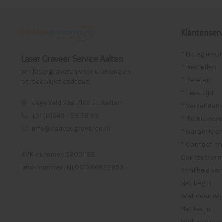
Klantenserv
* Uitleg invu
Laser Graveer Service Aalten
* Bestellen
Wij lasergraveren voor u unieke en
* Betalen
persoonlijke cadeaus.
* Levertijd
Lage Veld 75a 7122 ZE Aalten
* Verzenden
+31 (0)543 - 53 78 93
* Retournere
info@cadeaugraveren.nl
* Garantie e
* Contact en
KVK nummer: 59001186
Contactformu
btw-nummer: NL001386822B53
Echtheid van
Het begin
Wat doen wij
Het team
Wat kan een