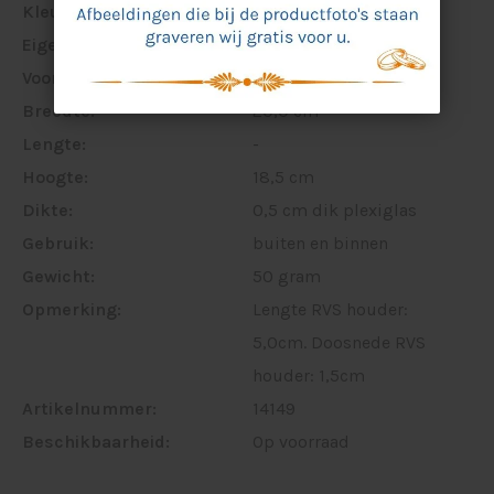
Kleur:
transparant
Eigenschappen:
-
Voorzien van:
RVS houder
Breedte:
20,0 cm
Lengte:
-
Hoogte:
18,5 cm
Dikte:
0,5 cm dik plexiglas
Gebruik:
buiten en binnen
Gewicht:
50 gram
Opmerking:
Lengte RVS houder:
5,0cm. Doosnede RVS
houder: 1,5cm
Artikelnummer:
14149
Beschikbaarheid:
Op voorraad