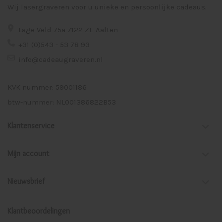
Wij lasergraveren voor u unieke en persoonlijke cadeaus.
Lage Veld 75a 7122 ZE Aalten
+31 (0)543 - 53 78 93
info@cadeaugraveren.nl
KVK nummer: 59001186
btw-nummer: NL001386822B53
Klantenservice
Mijn account
Nieuwsbrief
Klantbeoordelingen