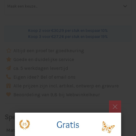
Koop 2 voor €30,29 per stuk en bespaar 10%
Koop 3 voor €27,26 per stuk en bespaar 19%
Altijd een proef ter goedkeuring
Goede en duidelijke service
ca. 5 werkdagen levertijd
Eigen idee? Bel of email ons
Alle prijzen zijn incl. artikel, ontwerp en gravure
Beoordeling van 9,8 bij Webwinkelkeur
Specificaties
Materiaal:
plexiglas