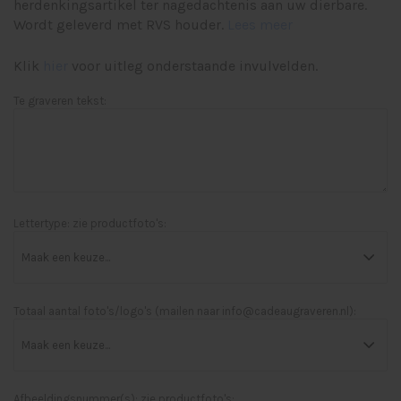
herdenkingsartikel ter nagedachtenis aan uw dierbare.
Wordt geleverd met RVS houder.
Lees meer
Klik
hier
voor uitleg onderstaande invulvelden.
Te graveren tekst:
Lettertype: zie productfoto's:
Totaal aantal foto's/logo's (mailen naar
info@cadeaugraveren.nl
):
Afbeeldingsnummer(s): zie productfoto's: