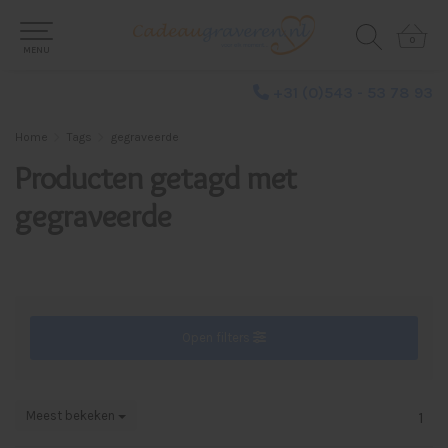
0
0
MENU
+31 (0)543 - 53 78 93
Home
Tags
gegraveerde
Producten getagd met
gegraveerde
Open filters
Meest bekeken
1