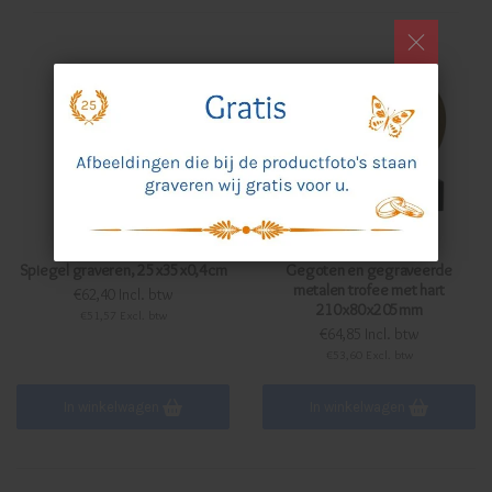
Spiegel graveren, 25x35x0,4cm
Gegoten en gegraveerde
metalen trofee met hart
€62,40 Incl. btw
210x80x205mm
€51,57 Excl. btw
€64,85 Incl. btw
€53,60 Excl. btw
In winkelwagen
In winkelwagen