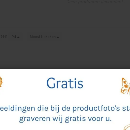
Geen producten gevonden!...
cten
24
Meest bekeken