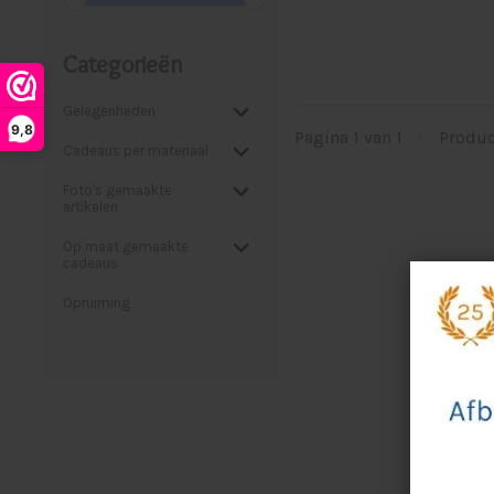
Categorieën
Gelegenheden
9,8
Pagina 1 van 1
|
Produ
Cadeaus per materiaal
Foto's gemaakte
artikelen
Op maat gemaakte
cadeaus
Opruiming