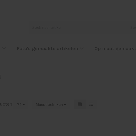
Zo
l
Foto's gemaakte artikelen
Op maat gemaakt
n
ucten
24
Meest bekeken