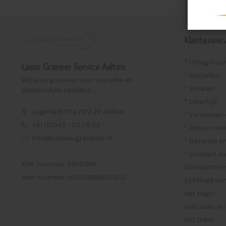
Klantenserv
* Uitleg invu
Laser Graveer Service Aalten
* Bestellen
Wij lasergraveren voor u unieke en
* Betalen
persoonlijke cadeaus.
* Levertijd
Lage Veld 75a 7122 ZE Aalten
* Verzenden
+31 (0)543 - 53 78 93
* Retournere
info@cadeaugraveren.nl
* Garantie e
* Contact en
KVK nummer: 59001186
Contactformu
btw-nummer: NL001386822B53
Echtheid van
Het begin
Wat doen wij
Het team