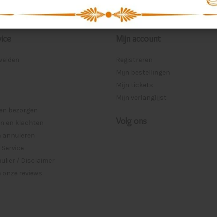
ice
Mijn account
lvelden
Registreren
Mijn bestellingen
Mijn tickets
Mijn verlanglijst
 en bezorgen
Volg ons
n en klachten
n annuleren
 Service
lier / Disclaimer
 onze reviews