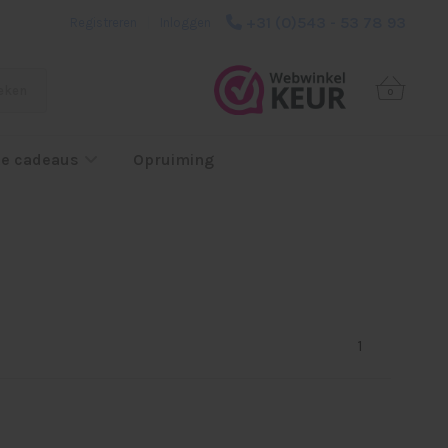
+31 (0)543 - 53 78 93
Registreren
|
Inloggen
eken
0
e cadeaus
Opruiming
1