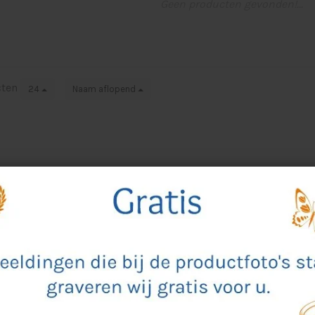
Geen producten gevonden!...
cten
24
Naam aflopend