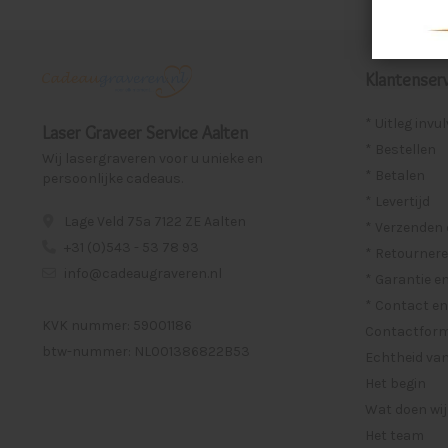
Klantenserv
* Uitleg invu
Laser Graveer Service Aalten
* Bestellen
Wij lasergraveren voor u unieke en
* Betalen
persoonlijke cadeaus.
* Levertijd
Lage Veld 75a 7122 ZE Aalten
* Verzenden
+31 (0)543 - 53 78 93
* Retournere
info@cadeaugraveren.nl
* Garantie e
* Contact en
KVK nummer: 59001186
Contactformu
btw-nummer: NL001386822B53
Echtheid van
Het begin
Wat doen wij
Het team