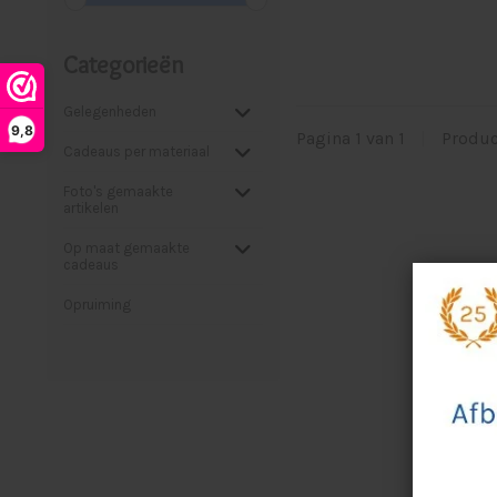
Categorieën
Gelegenheden
9,8
Pagina 1 van 1
|
Produ
Cadeaus per materiaal
Foto's gemaakte
artikelen
Op maat gemaakte
cadeaus
Opruiming