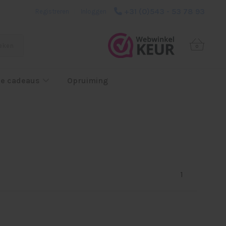
+31 (0)543 - 53 78 93
Registreren
|
Inloggen
eken
0
e cadeaus
Opruiming
1