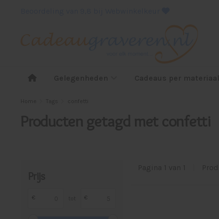
Beoordeling van 9,8 bij Webwinkelkeur
Gelegenheden
Cadeaus per materiaa
Home
Tags
confetti
Producten getagd met confetti
Pagina 1 van 1
|
Prod
Prijs
€
€
tot