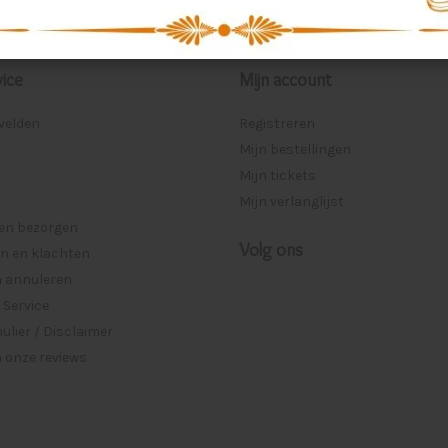
ice
Mijn account
lvelden
Registreren
Mijn bestellingen
Mijn tickets
Mijn verlanglijst
 en bezorgen
Volg ons
n en klachten
n annuleren
 Service
lier / Disclaimer
 onze reviews