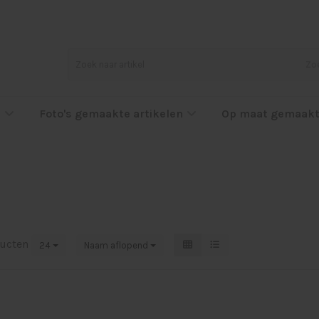
Zo
l
Foto's gemaakte artikelen
Op maat gemaakt
ucten
24
Naam aflopend