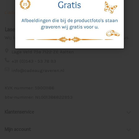
Laser Graveer Service Aalten
Wij lasergraveren voor u unieke en persoonlijke cadeaus.
Lage Veld 75a 7122 ZE Aalten
+31 (0)543 - 53 78 93
info@cadeaugraveren.nl
KVK nummer: 59001186
btw-nummer: NL001386822B53
Klantenservice
Mijn account