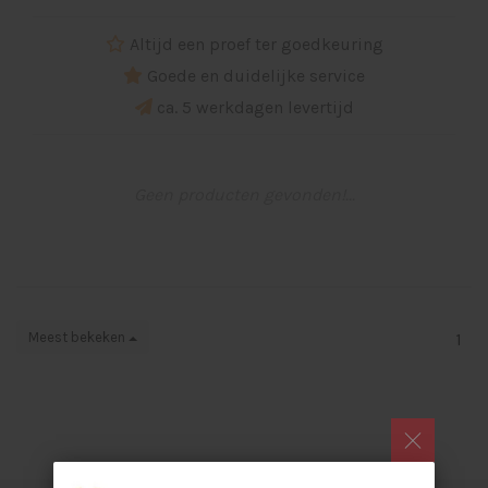
Altijd een proef ter goedkeuring
Goede en duidelijke service
ca. 5 werkdagen levertijd
Geen producten gevonden!...
Meest bekeken
1