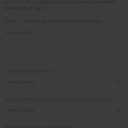
is uniek met uw eigen persoonlijke gravure van tekst,
afbeelding of logo.
Lees meer
Klik
hier
voor uitleg onderstaande invulvelden.
Te graveren tekst:
Lettertype: zie productfoto's:
Totaal aantal foto's/logo's (mailen naar
info@cadeaugraveren.nl
):
Afbeeldingsnummer(s): zie productfoto's: