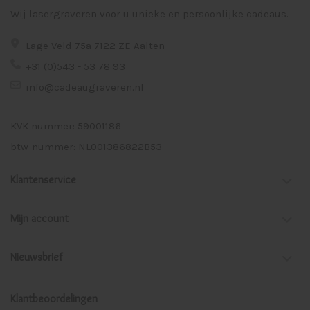
Wij lasergraveren voor u unieke en persoonlijke cadeaus.
Lage Veld 75a 7122 ZE Aalten
+31 (0)543 - 53 78 93
info@cadeaugraveren.nl
KVK nummer: 59001186
btw-nummer: NL001386822B53
Klantenservice
Mijn account
Nieuwsbrief
Klantbeoordelingen