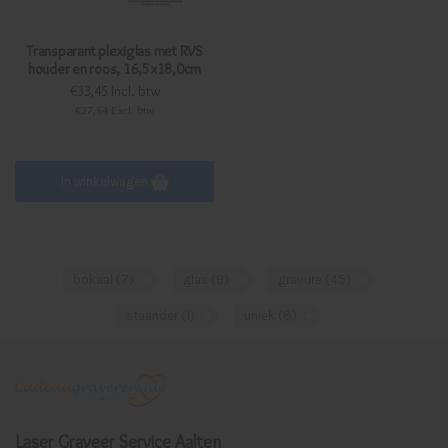
Transparant plexiglas met RVS
houder en roos, 16,5x18,0cm
€33,45 Incl. btw
€27,64 Excl. btw
In winkelwagen
bokaal
(7)
glas
(9)
gravure
(45)
staander
(1)
uniek
(8)
Laser Graveer Service Aalten