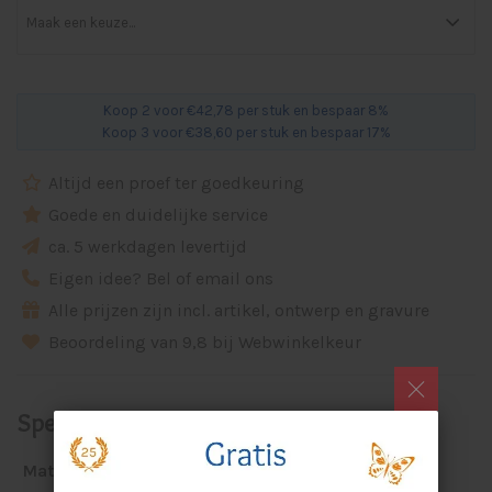
Koop 2 voor €42,78 per stuk en bespaar 8%
Koop 3 voor €38,60 per stuk en bespaar 17%
Altijd een proef ter goedkeuring
Goede en duidelijke service
ca. 5 werkdagen levertijd
Eigen idee? Bel of email ons
Alle prijzen zijn incl. artikel, ontwerp en gravure
Beoordeling van 9,8 bij Webwinkelkeur
Specificaties
Materiaal:
glas