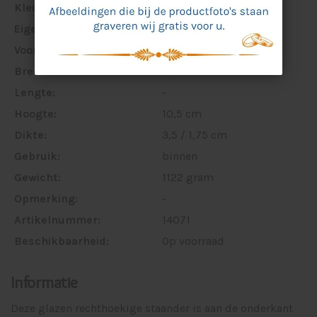
Kleur:
transparant
Eigenschappen:
kristal helder
Voorzien van:
geschenkdoos
Breedte:
14,0 cm
Lengte:
-
Hoogte:
10,5 cm
Dikte:
3,5 / 1,75 cm
Gebruik:
binnen
Gewicht:
1122 gram
Opmerking:
-
Artikelnummer:
14071
Beschikbaarheid:
Op voorraad
Informatie
Deze glazen rechthoekige staander is aan de onderkant