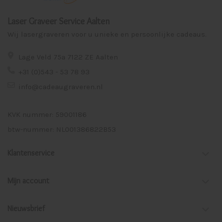
Laser Graveer Service Aalten
Wij lasergraveren voor u unieke en persoonlijke cadeaus.
Lage Veld 75a 7122 ZE Aalten
+31 (0)543 - 53 78 93
info@cadeaugraveren.nl
KVK nummer: 59001186
btw-nummer: NL001386822B53
Klantenservice
Mijn account
Nieuwsbrief