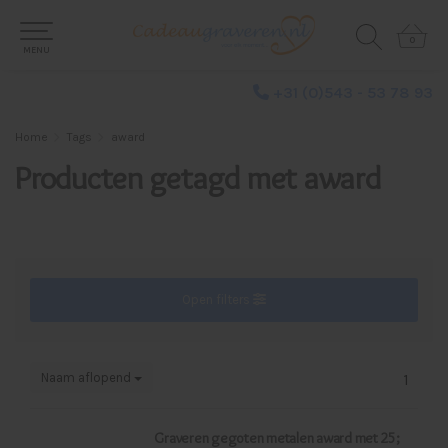
0
0
MENU
+31 (0)543 - 53 78 93
Home
Tags
award
Producten getagd met award
Open filters
Naam aflopend
1
Graveren gegoten metalen award met 25;