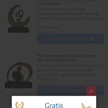
235x80x280mm
Deze award is een prachtig
huwelijksgeschenk bij een 50 jarig
huwelijk. Met gravering is deze award
...
€77,90 Incl. btw
€64,38 Excl. btw
Toevoegen aan winkelwagen
Award van gegoten metaal met gravering;
dikke duim 210x80x205mm
Deze mooie zware award kun je zeker
gebruiken als bedankje voor de
getuigen. Een geschenk waar je ze...
€64,85 Incl. btw
€53,60 Excl. btw
Toevoegen aan winkelwagen