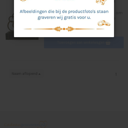
Award van gegoten metaal graveren Thank
you/bedanken 200x80x195mm
Op zoek naar een origineel cadeau om
te laten graveren? Met deze mooie
award kunt u iemand bedanken...
€61,95 Incl. btw
€51,20 Excl. btw
Toevoegen aan winkelwagen
Naam aflopend
1