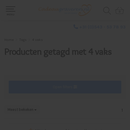
0
0
MENU
+31 (0)543 - 53 78 93
Home
Tags
4 vaks
Producten getagd met 4 vaks
Open filters
Meest bekeken
1