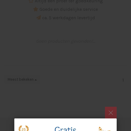
Altijd een proef ter goedkeuring
Goede en duidelijke service
ca. 5 werkdagen levertijd
Geen producten gevonden!...
Meest bekeken
1