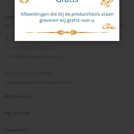
Laser Graveer Service Aalten
Wij lasergraveren voor u unieke en persoonlijke cadeaus.
Lage Veld 75a 7122 ZE Aalten
+31 (0)543 - 53 78 93
info@cadeaugraveren.nl
KVK nummer: 59001186
btw-nummer: NL001386822B53
Klantenservice
Mijn account
Nieuwsbrief