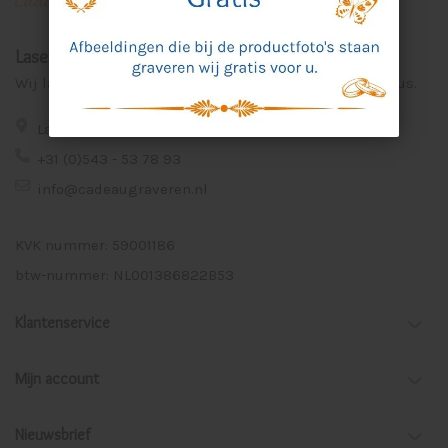
Laser Graveer Service Aalten
Wij lasergraveren voor u unieke en persoonlijke cadeaus.
Lage Veld 75a 7122 ZE Aalten
+31 (0)543 - 53 78 93
info@cadeaugraveren.nl
KVK nummer: 59001186
btw-nummer: NL001386822B53
Klantenservice
Mijn account
Nieuwsbrief