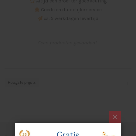
Altijd een proef ter goedkeuring
Goede en duidelijke service
ca. 5 werkdagen levertijd
Geen producten gevonden!...
Hoogste prijs
1