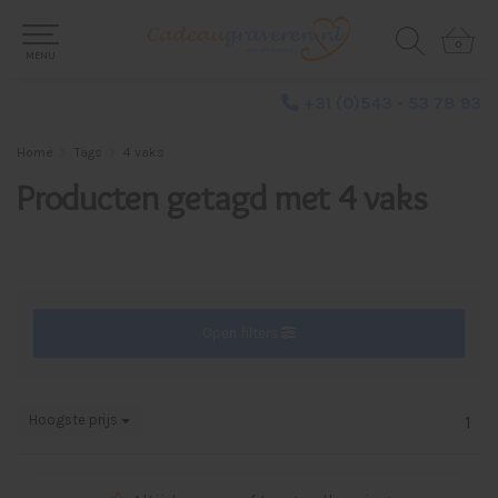
0
0
MENU
+31 (0)543 - 53 78 93
Home
Tags
4 vaks
Producten getagd met 4 vaks
Open filters
Hoogste prijs
1