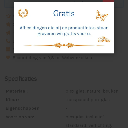
Koop 3 voor €138,90 per stuk en bespaar 7%
Altijd een proef ter goedkeuring
Goede en duidelijke service
ca. 5 werkdagen levertijd
Eigen idee? Bel of email ons
Alle prijzen zijn incl. artikel, ontwerp en gravure
Beoordeling van 9,8 bij Webwinkelkeur
Specificaties
Materiaal:
plexiglas, naturel beuken
Kleur:
transparant plexiglas
Eigenschappen:
-
Voorzien van:
plexiglas inclusief
standaard, verlichting,