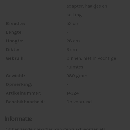
adapter, haakjes en
ketting
Breedte:
52 cm
Lengte:
-
Hoogte:
28 cm
Dikte:
3 cm
Gebruik:
binnen, niet in vochtige
ruimtes
Gewicht:
980 gram
Opmerking:
-
Artikelnummer:
14324
Beschikbaarheid:
Op voorraad
Informatie
Dit hangende plexiglas kan gebruikt worden als