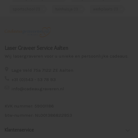
sportschool
(1)
tuinhuisje
(1)
werkplaats
(1)
Laser Graveer Service Aalten
Wij lasergraveren voor u unieke en persoonlijke cadeaus.
Lage Veld 75a 7122 ZE Aalten
+31 (0)543 - 53 78 93
info@cadeaugraveren.nl
KVK nummer: 59001186
btw-nummer: NL001386822B53
Klantenservice