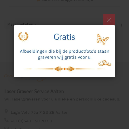
Meest bekeken
1
Laser Graveer Service Aalten
Wij lasergraveren voor u unieke en persoonlijke cadeaus.
Lage Veld 75a 7122 ZE Aalten
+31 (0)543 - 53 78 93