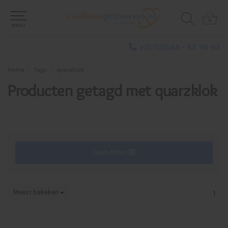
0
0
MENU
+31 (0)543 - 53 78 93
Home
Tags
quarzklok
Producten getagd met quarzklok
Open filters
Meest bekeken
1