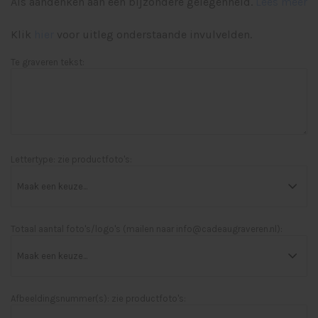
Als aandenken aan een bijzondere gelegenheid.
Lees meer
Klik
hier
voor uitleg onderstaande invulvelden.
Te graveren tekst:
Lettertype: zie productfoto's:
Totaal aantal foto's/logo's (mailen naar
info@cadeaugraveren.nl
):
Afbeeldingsnummer(s): zie productfoto's: