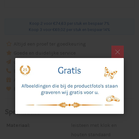
Koop 2 voor €74,63 per stuk en bespaar 7%
Koop 3 voor €69,02 per stuk en bespaar 14%
Altijd een proef ter goedkeuring
Goede en duidelijke service
ca. 5 werkdagen levertijd
Eigen idee? Bel of email ons
Alle prijzen zijn incl. artikel, ontwerp en gravure
Beoordeling van 9,8 bij Webwinkelkeur
Specificaties
Materiaal:
leisteen met klok en
houten standaard