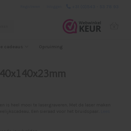
+31 (0)543 - 53 78 93
Registreren
|
Inloggen
eken
0
e cadeaus
Opruiming
 140x140x23mm
en is heel mooi te lasergraveren. Met de laser maken
welijkscadeau. Een sieraad voor het bruidspaar.
Lees