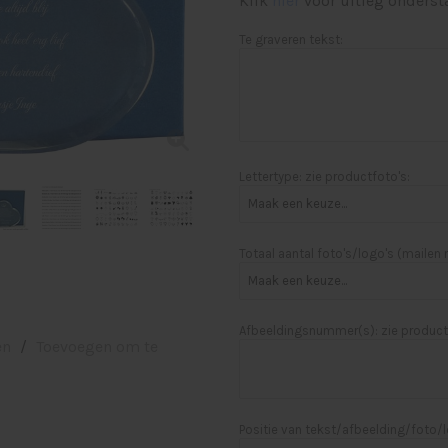
Klik
hier
voor uitleg onderst
Te graveren tekst:
Lettertype: zie productfoto's:
Totaal aantal foto's/logo's (mailen
Afbeeldingsnummer(s): zie product
en
/
Toevoegen om te
Positie van tekst/afbeelding/foto/