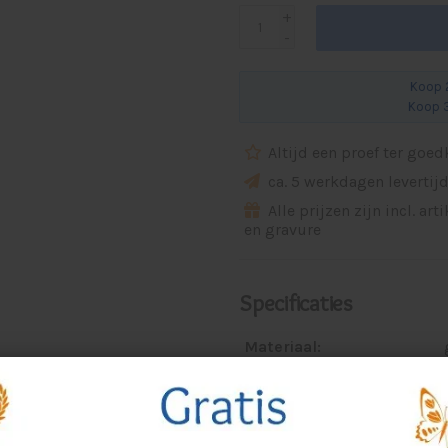
+
-
Koop 2
Koop 3
Altijd een proef ter goe
ca. 5 werkdagen levertij
Alle prijzen zijn incl. art
en gravure
Specificaties
Materiaal:
Kleur:
Eigenschappen:
Voorzien van: