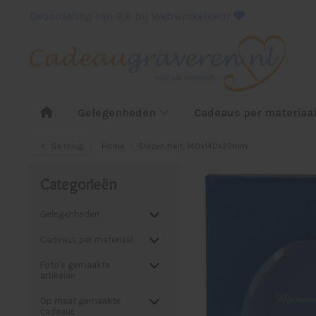
Beoordeling van 9,8 bij Webwinkelkeur
Gelegenheden
Cadeaus per materiaa
Ga terug
Home
Glazen hart, 140x140x23mm
Categorieën
Gelegenheden
Cadeaus per materiaal
Foto's gemaakte
artikelen
Op maat gemaakte
cadeaus