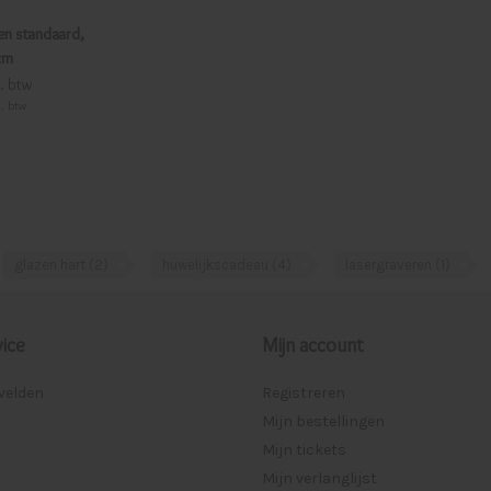
en standaard,
cm
l. btw
. btw
glazen hart
(2)
huwelijkscadeau
(4)
lasergraveren
(1)
ice
Mijn account
lvelden
Registreren
Mijn bestellingen
Mijn tickets
Mijn verlanglijst