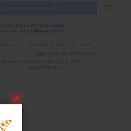
Toevoegen aan winkelwagen
 voor €42,96 per stuk en bespaar 8%
 voor €38,76 per stuk en bespaar 17%
dkeuring
Goede en duidelijke service
d
Eigen idee? Bel of email ons
ikel, ontwerp
Beoordeling van 9,8 bij
Webwinkelkeur
glas
transparant
-
-