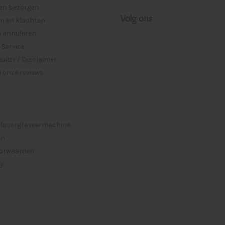
 en bezorgen
Volg ons
n en klachten
n annuleren
 Service
lier / Disclaimer
 onze reviews
 lasergraveermachine
en
orwaarden
cy