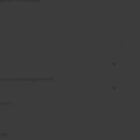
aande invulvelden.
 naar
info@cadeaugraveren.nl
):
foto's:
logo: