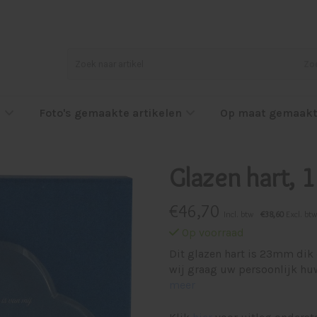
Zo
l
Foto's gemaakte artikelen
Op maat gemaakt
Glazen hart,
€
46,70
Incl. btw
€38,60
Excl. btw
Op voorraad
Dit glazen hart is 23mm dik 
wij graag uw persoonlijk hu
meer