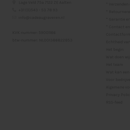
Lage Veld 75a 7122 ZE Aalten
* Verzenden
+31 (0)543 - 53 78 93
* Retournere
info@cadeaugraveren.nl
* Garantie e
* Contact en
KVK nummer: 59001186
Contactformu
btw-nummer: NL001386822B53
Echtheid van
Het begin
Wat doen wij
Het team
Wat kan een
Voor bedrijv
Algemene vo
Privacy Poli
RSS-feed