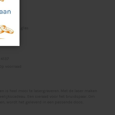
14 cm
-
14 cm
23 mm dik glas
binnen
1072 gram
-
14137
Op voorraad
en is heel mooi te lasergraveren. Met de laser maken
welijkscadeau. Een sieraad voor het bruidspaar. Om
en, wordt het geleverd in een passende doos.