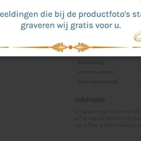
Breedte:
Lengte:
Hoogte:
Dikte:
Gebruik:
Gewicht:
Opmerking:
Artikelnummer:
Beschikbaarheid:
Informatie
Dit glazen hart is 23mm dik 
wij graag uw persoonlijk hu
het artikel goed te bescherm