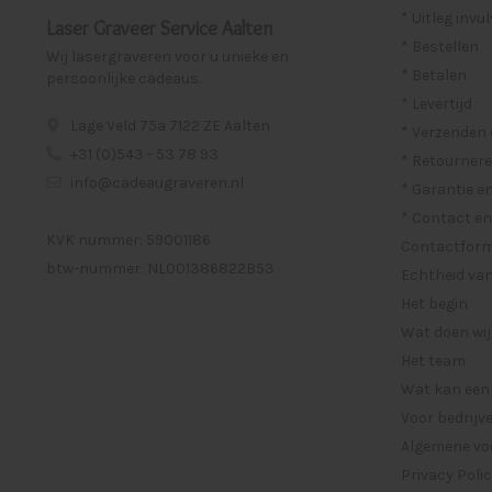
* Uitleg invu
Laser Graveer Service Aalten
* Bestellen
Wij lasergraveren voor u unieke en
* Betalen
persoonlijke cadeaus.
* Levertijd
Lage Veld 75a 7122 ZE Aalten
* Verzenden
+31 (0)543 - 53 78 93
* Retournere
info@cadeaugraveren.nl
* Garantie e
* Contact en
KVK nummer: 59001186
Contactformu
btw-nummer: NL001386822B53
Echtheid van
Het begin
Wat doen wij
Het team
Wat kan een
Voor bedrijv
Algemene vo
Privacy Poli