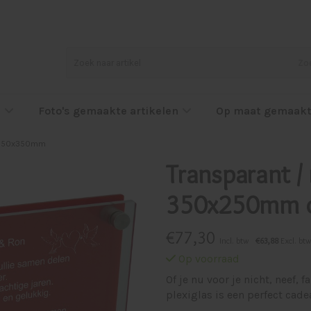
Zo
l
Foto's gemaakte artikelen
Op maat gemaakt
f 250x350mm
Transparant / 
350x250mm 
€
77,30
Incl. btw
€63,88
Excl. btw
Op voorraad
Of je nu voor je nicht, neef, f
plexiglas is een perfect cad