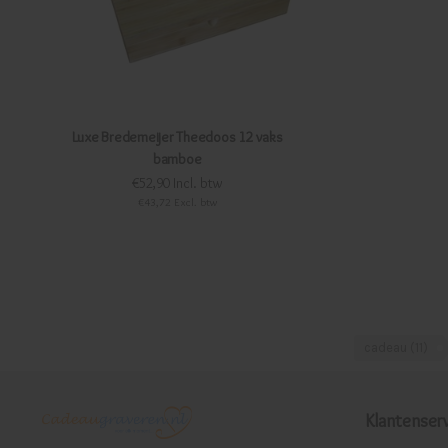
Luxe Bredemeijer Theedoos 12 vaks
bamboe
€52,90 Incl. btw
€43,72 Excl. btw
cadeau
(11)
Klantenserv