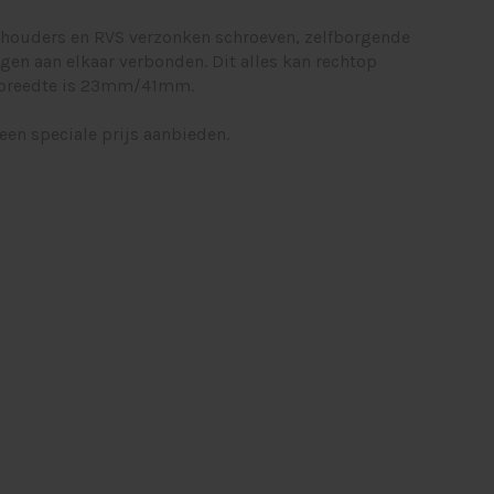
 houders en RVS verzonken schroeven, zelfborgende
en aan elkaar verbonden. Dit alles kan rechtop
e breedte is 23mm/41mm.
een speciale prijs aanbieden.