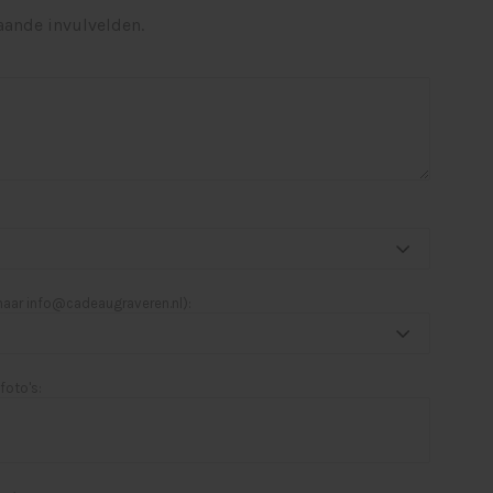
aande invulvelden.
 naar
info@cadeaugraveren.nl
):
foto's: