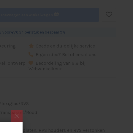
Toevoegen aan winkelwagen
 voor €70,34 per stuk en bespaar 9%
dkeuring
Goede en duidelijke service
d
Eigen idee? Bel of email ons
ikel, ontwerp
Beoordeling van 9,8 bij
Webwinkelkeur
Plexiglas/RVS
Transparant/Rood
-
2 plexiglasplaten, RVS houders en RVS verzonken