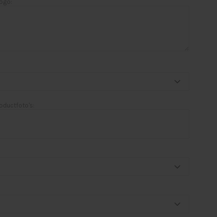
logo:
oductfoto's: