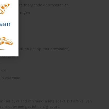
schroeven, zelfborgende dopmoeren en
carrosserieringen
35,0 cm
-
25 cm
23/41mm
Binnen en buiten (let op met omwaaien)
1095 gram
-
14211
Op voorraad
amilielid, vriend of vriendin iets zoekt. Dit artikel van
eau met bv een gedicht als gravure.