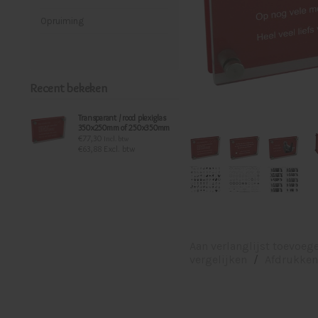
Opruiming
Recent bekeken
Transparant / rood plexiglas
350x250mm of 250x350mm
€77,30
Incl. btw
€63,88 Excl. btw
Aan verlanglijst toevoeg
vergelijken
/
Afdrukken