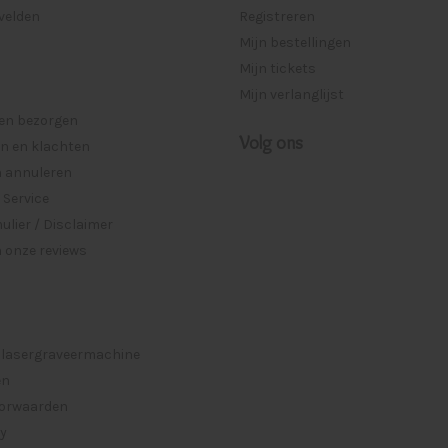
lvelden
Registreren
Mijn bestellingen
Mijn tickets
Mijn verlanglijst
 en bezorgen
Volg ons
n en klachten
n annuleren
 Service
lier / Disclaimer
 onze reviews
 lasergraveermachine
en
orwaarden
cy