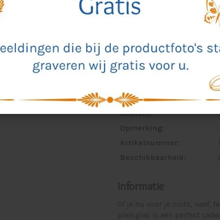
Breedte:
Lengte:
Hoogte:
Dikte:
Gebruik:
Gewicht:
Opmerking:
Artikelnummer:
Beschikbaarheid:
Informatie
Of je nu voor je nicht, neef, f
plexiglas is een perfect cad