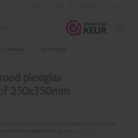
+31 (0)543 - 53 78 93
Registreren
|
Inloggen
eken
0
e cadeaus
Opruiming
rood plexiglas
of 250x350mm
amilielid, vriend of vriendin iets zoekt. Dit artikel van
eau met bv een gedicht als gravure.
Lees meer