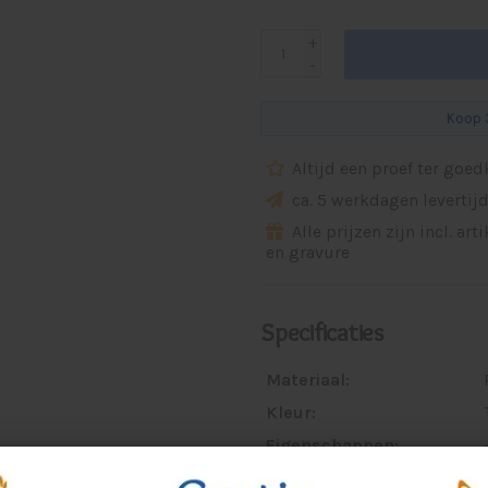
+
-
Koop 3
Altijd een proef ter goe
ca. 5 werkdagen levertij
Alle prijzen zijn incl. art
en gravure
Specificaties
Materiaal:
Kleur:
Eigenschappen:
Voorzien van: