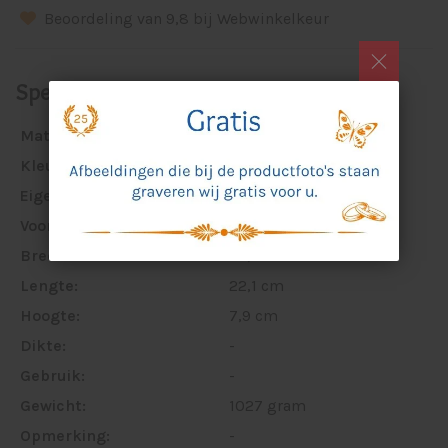
Beoordeling van 9,8 bij Webwinkelkeur
Specificaties
Materiaal:
bamboe
Kleur:
bruin
Eigenschappen:
-
Voorzien van:
-
Breedte:
27,1 cm
Lengte:
22,1 cm
Hoogte:
7,9 cm
Dikte:
-
Gebruik:
-
Gewicht:
1027 gram
Opmerking:
-