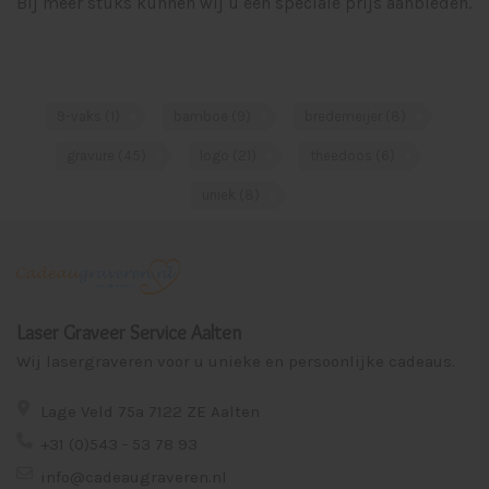
Bij meer stuks kunnen wij u een speciale prijs aanbieden.
9-vaks
(1)
bamboe
(9)
bredemeijer
(8)
gravure
(45)
logo
(21)
theedoos
(6)
uniek
(8)
Laser Graveer Service Aalten
Wij lasergraveren voor u unieke en persoonlijke cadeaus.
Lage Veld 75a 7122 ZE Aalten
+31 (0)543 - 53 78 93
info@cadeaugraveren.nl