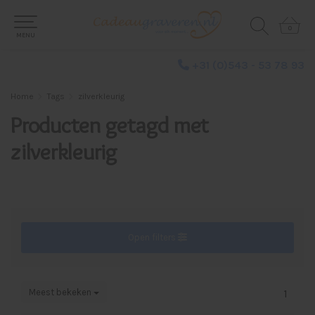
0
0
MENU
+31 (0)543 - 53 78 93
Home
Tags
zilverkleurig
Producten getagd met
zilverkleurig
Open filters
Meest bekeken
1