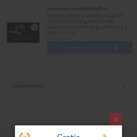
Leisteen met quarzklok, 40x25cm
Grote leistenen plaat van 40x25cm.
Deze klok wordt geleverd met
quarzklok in zilver of goudkleurig e...
€86,85 Incl. btw
€71,78 Excl. btw
Toevoegen aan winkelwagen
Meest bekeken
1