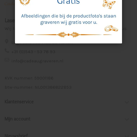
Laser Graveer Service Aalten
Wij lasergraveren voor u unieke en persoonlijke cadeaus.
Lage Veld 75a 7122 ZE Aalten
+31 (0)543 - 53 78 93
info@cadeaugraveren.nl
KVK nummer: 59001186
btw-nummer: NL001386822B53
Klantenservice
Mijn account
Nieuwsbrief