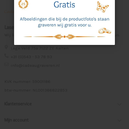
Laser Graveer Service Aalten
Wij lasergraveren voor u unieke en persoonlijke cadeaus.
Lage Veld 75a 7122 ZE Aalten
+31 (0)543 - 53 78 93
info@cadeaugraveren.nl
KVK nummer: 59001186
btw-nummer: NL001386822B53
Klantenservice
Mijn account