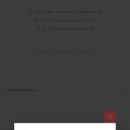
Altijd een proef ter goedkeuring
Goede en duidelijke service
ca. 5 werkdagen levertijd
Geen producten gevonden!...
Meest bekeken
1