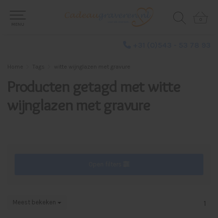
0
0
MENU
+31 (0)543 - 53 78 93
Home
Tags
witte wijnglazen met gravure
Producten getagd met witte
wijnglazen met gravure
Open filters
Meest bekeken
1