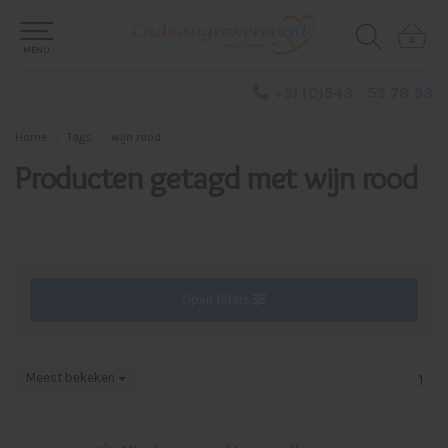
0
0
MENU
+31 (0)543 - 53 78 93
Home
Tags
wijn rood
Producten getagd met wijn rood
Open filters
Meest bekeken
1