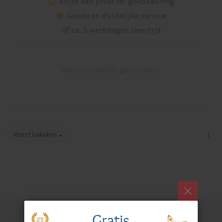
Altijd een proef ter goedkeuring
Goede en duidelijke service
ca. 5 werkdagen levertijd
Geen producten gevonden!...
Meest bekeken
1