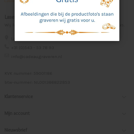
Laser Graveer Service Aalten
Wij lasergraveren voor u unieke en persoonlijke cadeaus.
Lage Veld 75a 7122 ZE Aalten
+31 (0)543 - 53 78 93
info@cadeaugraveren.nl
KVK nummer: 59001186
btw-nummer: NL001386822B53
Klantenservice
Mijn account
Nieuwsbrief