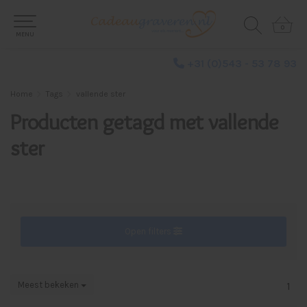
0
0
MENU
+31 (0)543 - 53 78 93
Home
Tags
vallende ster
Producten getagd met vallende
ster
Open filters
Meest bekeken
1