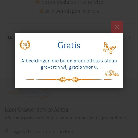
Goede en duidelijke service
ca. 5 werkdagen levertijd
Meest bekeken
1
Laser Graveer Service Aalten
Wij lasergraveren voor u unieke en persoonlijke cadeaus.
Lage Veld 75a 7122 ZE Aalten