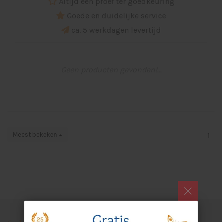
Altijd een proef ter goedkeuring
Goede en duidelijke service
ca. 5 werkdagen levertijd
Geen producten gevonden!...
Meest bekeken
1