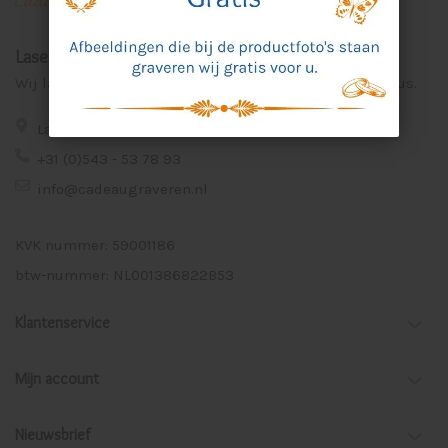
Laser Graveer Service Aalten
Wij lasergraveren voor u unieke en persoonlijke cadeaus.
Lage Veld 75a 7122 ZE Aalten
+31 (0)543 - 53 78 93
info@cadeaugraveren.nl
KVK nummer: 59001186
btw-nummer: NL001386822B53
Klantenservice
Mijn account
Nieuwsbrief