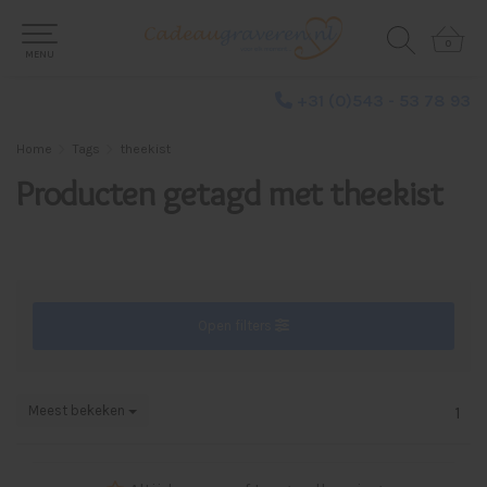
0
0
MENU
+31 (0)543 - 53 78 93
Home
Tags
theekist
Producten getagd met theekist
Open filters
Meest bekeken
1