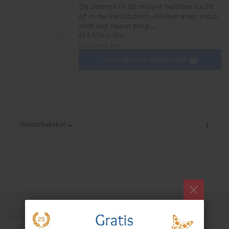
De sterren in de mooie heldere lucht
of in de kerstboom. Allebei even mooi
met een naam erop....
€14,30 Incl. btw
€11,82 Excl. btw
Toevoegen aan winkelwagen
Meest bekeken
1