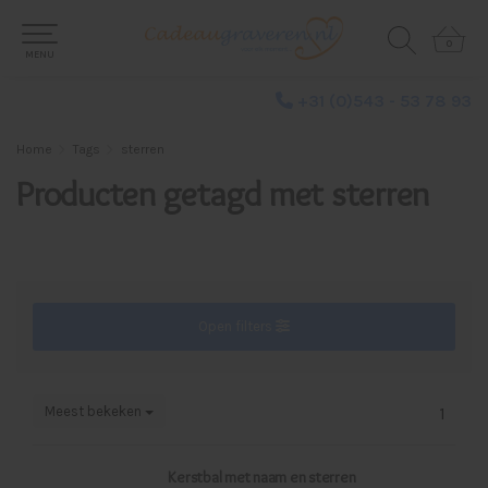
0
0
MENU
+31 (0)543 - 53 78 93
Home
Tags
sterren
Producten getagd met sterren
Open filters
Meest bekeken
1
Kerstbal met naam en sterren