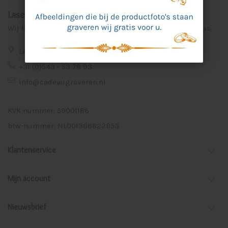
Laser Graveer Service Aalten
Wij lasergraveren voor u unieke en persoonlijke cadeaus.
Lage Veld 75a 7122 ZE Aalten
+31 (0)543 - 53 78 93
info@cadeaugraveren.nl
KVK nummer: 59001186
btw-nummer: NL001386822B53
Klantenservice
Mijn account
Nieuwsbrief