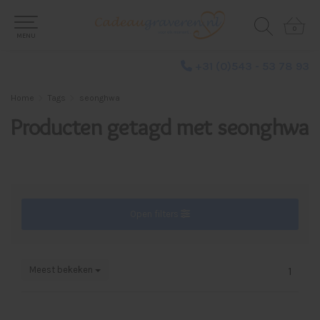
0
0
MENU
+31 (0)543 - 53 78 93
Home
Tags
seonghwa
Producten getagd met seonghwa
Open filters
Meest bekeken
1