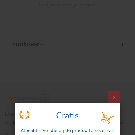
Geen producten gevonden!...
Meest bekeken
1
Laser Graveer Service Aalten
Wij lasergraveren voor u unieke en persoonlijke cadeaus.