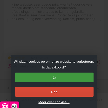
Wij slaan cookies op om onze website te verbeteren.
Is dat akkoord?
Ja
4.5
/
5
sterren op basis van
753
beoordelingen.
Lees 753 beoordelingen
Nee
© Copyright 2026 Cadeaugraveren.nl
- Theme by
Frontlabel
- Powered by
Meer over cookies »
Lightspeed
9,8