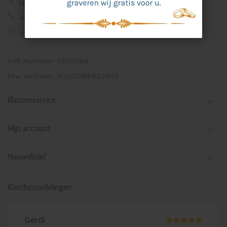
Lage Veld 75a 7122 ZE Aalten
+31 (0)543 - 53 78 93
info@cadeaugraveren.nl
KVK nummer: 59001186
btw-nummer: NL001386822B53
Klantenservice
Mijn account
Nieuwsbrief
Klantbeoordelingen