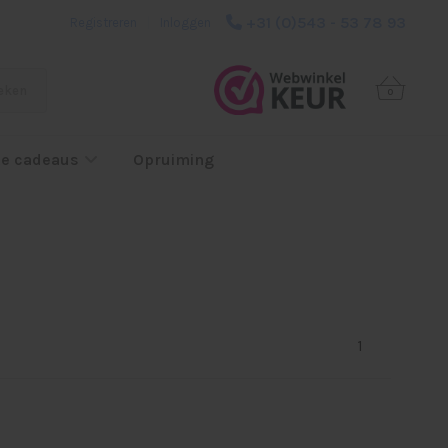
+31 (0)543 - 53 78 93
Registreren
|
Inloggen
eken
0
e cadeaus
Opruiming
1