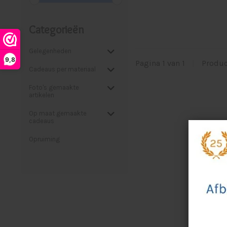
Categorieën
Gelegenheden
9,8
Pagina 1 van 1
|
Produ
Cadeaus per materiaal
Foto's gemaakte
artikelen
Op maat gemaakte
cadeaus
Opruiming