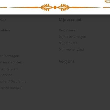
ice
Mijn account
lvelden
Registreren
Mijn bestellingen
Mijn tickets
Mijn verlanglijst
 en bezorgen
Volg ons
n en klachten
n annuleren
 Service
lier / Disclaimer
 onze reviews