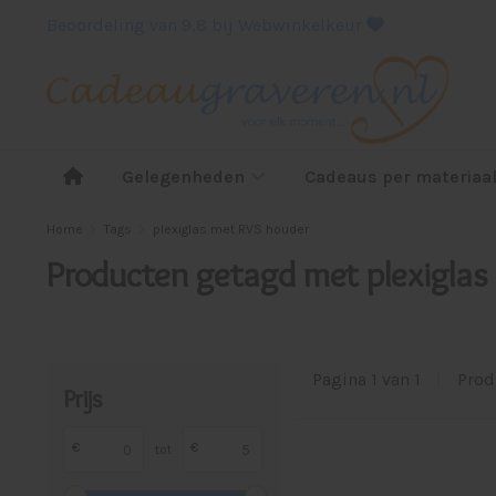
Beoordeling van 9,8 bij Webwinkelkeur
Gelegenheden
Cadeaus per materiaa
Home
Tags
plexiglas met RVS houder
Producten getagd met plexiglas
Pagina 1 van 1
|
Prod
Prijs
€
€
tot