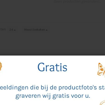
Geen producten gevonden!...
cten
24
Meest bekeken