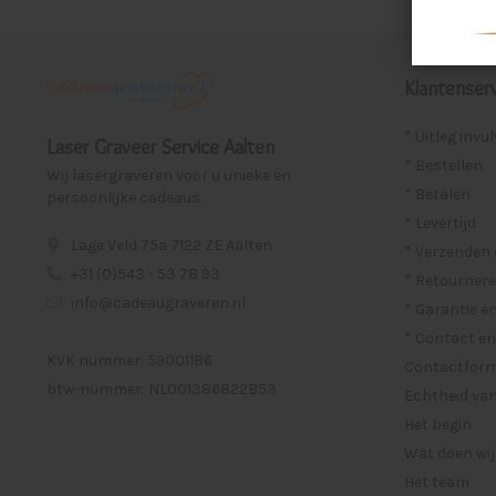
Klantenserv
* Uitleg invu
Laser Graveer Service Aalten
* Bestellen
Wij lasergraveren voor u unieke en
* Betalen
persoonlijke cadeaus.
* Levertijd
Lage Veld 75a 7122 ZE Aalten
* Verzenden
+31 (0)543 - 53 78 93
* Retournere
info@cadeaugraveren.nl
* Garantie e
* Contact en
KVK nummer: 59001186
Contactformu
btw-nummer: NL001386822B53
Echtheid van
Het begin
Wat doen wij
Het team