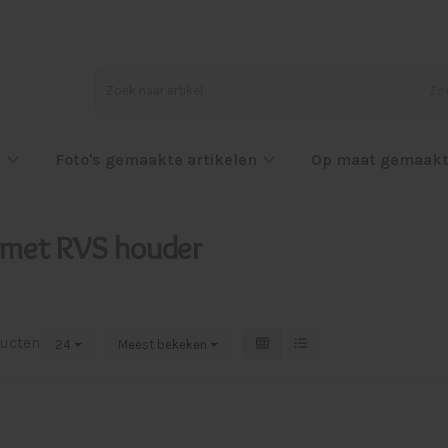
Zo
l
Foto's gemaakte artikelen
Op maat gemaakt
 met RVS houder
ucten
24
Meest bekeken