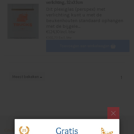
verlichting, 32x33cm
Dit plexiglas (perspex) met
verlichting kunt u met de
beukenhouten standaard ophangen
met de bijgele...
€124,30 Incl. btw
€102,73 Excl. btw
Toevoegen aan winkelwagen
Meest bekeken
1