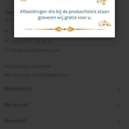
Laser Graveer Service Aalten
Wij lasergraveren voor u unieke en persoonlijke cadeaus.
Lage Veld 75a 7122 ZE Aalten
+31 (0)543 - 53 78 93
info@cadeaugraveren.nl
KVK nummer: 59001186
btw-nummer: NL001386822B53
Klantenservice
Mijn account
Nieuwsbrief