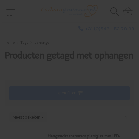
0
0
MENU
+31 (0)543 - 53 78 93
Home
Tags
ophangen
Producten getagd met ophangen
Open filters
Meest bekeken
1
Hangend transparant plexiglas met LED-