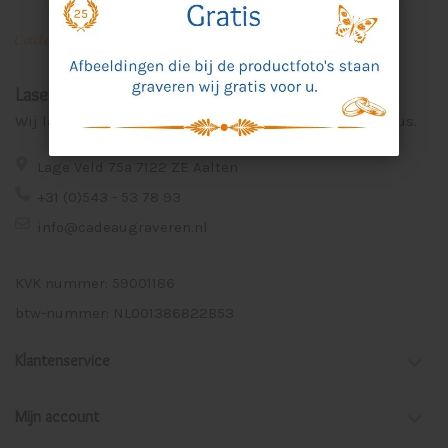
Laser Graveer Service Aalten
Wij lasergraveren voor u unieke en persoonlijke cadeaus.
Lage Veld 75a 7122 ZE Aalten
+31 (0)543 - 53 78 93
info@cadeaugraveren.nl
KVK nummer: 59001186
btw-nummer: NL001386822B53
Klantenservice
Mijn account