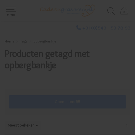
0
0
MENU
+31 (0)543 - 53 78 93
Home
Tags
opbergbankje
Producten getagd met
opbergbankje
Open filters
Meest bekeken
1