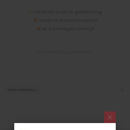
Altijd een proef ter goedkeuring
Goede en duidelijke service
ca. 5 werkdagen levertijd
Geen producten gevonden!...
Meest bekeken
1