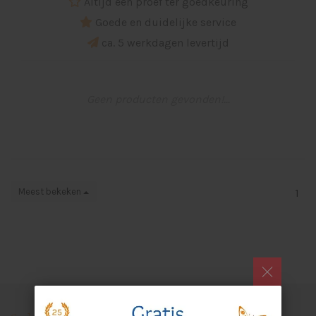
Altijd een proef ter goedkeuring
Goede en duidelijke service
ca. 5 werkdagen levertijd
Geen producten gevonden!...
Meest bekeken
1