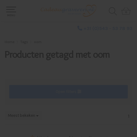
0
0
MENU
+31 (0)543 - 53 78 93
Home
Tags
oom
Producten getagd met oom
Open filters
Meest bekeken
1