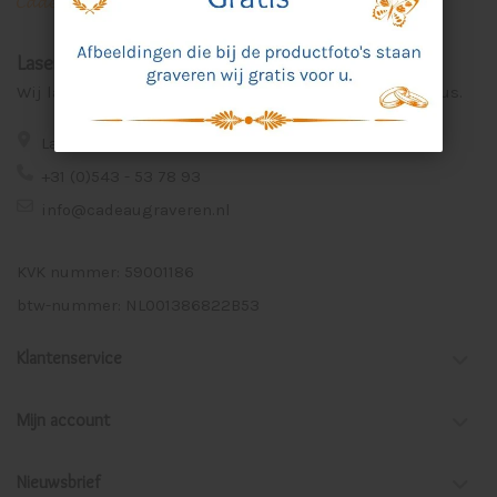
Laser Graveer Service Aalten
Wij lasergraveren voor u unieke en persoonlijke cadeaus.
Lage Veld 75a 7122 ZE Aalten
+31 (0)543 - 53 78 93
info@cadeaugraveren.nl
KVK nummer: 59001186
btw-nummer: NL001386822B53
Klantenservice
Mijn account
Nieuwsbrief