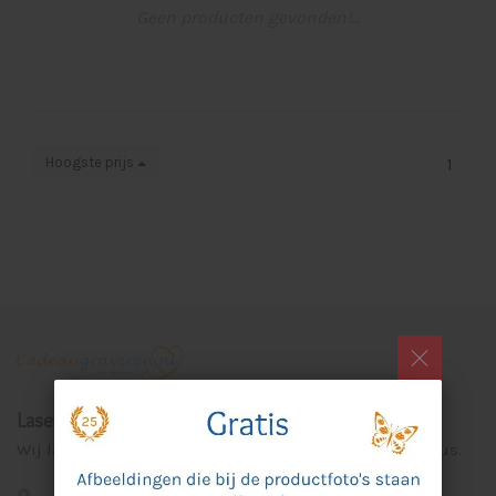
Geen producten gevonden!...
Hoogste prijs
1
Laser Graveer Service Aalten
Wij lasergraveren voor u unieke en persoonlijke cadeaus.