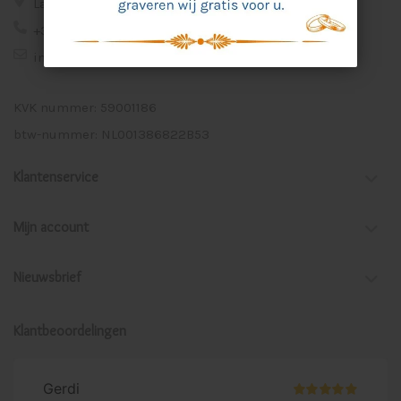
Lage Veld 75a 7122 ZE Aalten
+31 (0)543 - 53 78 93
info@cadeaugraveren.nl
KVK nummer: 59001186
btw-nummer: NL001386822B53
Klantenservice
Mijn account
Nieuwsbrief
Klantbeoordelingen