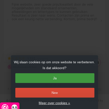
Wij slaan cookies op om onze website te verbeteren.
Is dat akkoord?
Ja
4.5
/
5
sterren op basis van
753
beoordelingen.
Lees 753 beoordelingen
Nee
© Copyright 2026 Cadeaugraveren.nl
- Theme by
Frontlabel
- Powered by
Meer over cookies »
Lightspeed
9,8