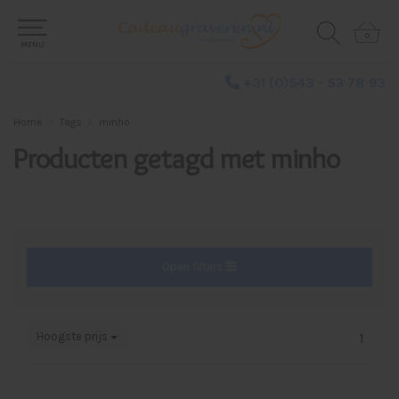
0
0
MENU
+31 (0)543 - 53 78 93
Home
Tags
minho
Producten getagd met minho
Open filters
Hoogste prijs
1