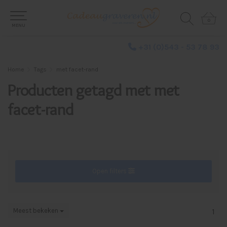
0
0
MENU
+31 (0)543 - 53 78 93
Home
Tags
met facet-rand
Producten getagd met met
facet-rand
Open filters
Meest bekeken
1