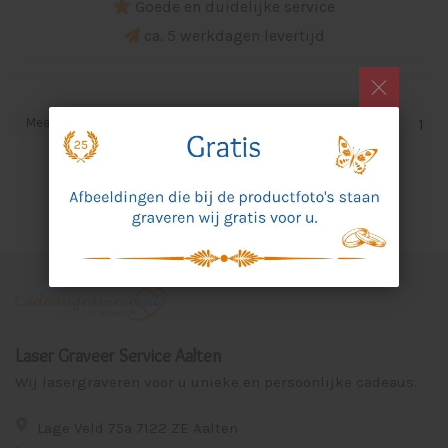
Goede en duidelijke service
ca. 5 werkdagen levertijd
Meest bekeken
1
Laser Graveer Service Aalten
Wij lasergraveren voor u unieke en persoonlijke cadeaus.
Lage Veld 75a 7122 ZE Aalten