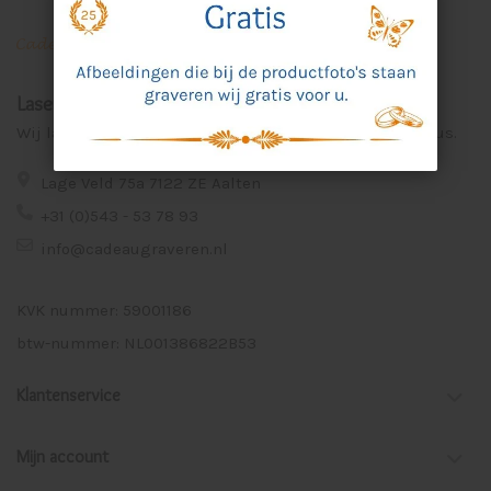
Laser Graveer Service Aalten
Wij lasergraveren voor u unieke en persoonlijke cadeaus.
Lage Veld 75a 7122 ZE Aalten
+31 (0)543 - 53 78 93
info@cadeaugraveren.nl
KVK nummer: 59001186
btw-nummer: NL001386822B53
Klantenservice
Mijn account