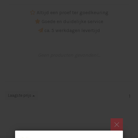
Altijd een proef ter goedkeuring
Goede en duidelijke service
ca. 5 werkdagen levertijd
Geen producten gevonden!...
Laagste prijs
1