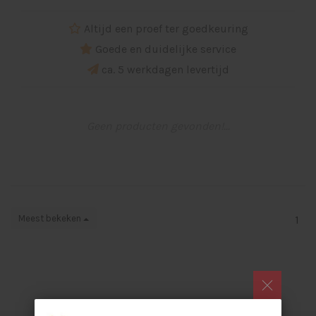
Altijd een proef ter goedkeuring
Goede en duidelijke service
ca. 5 werkdagen levertijd
Geen producten gevonden!...
Meest bekeken
1