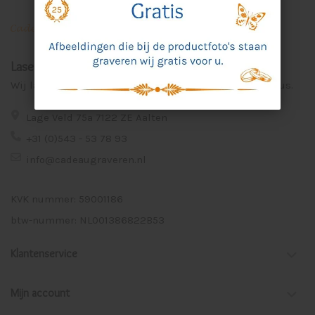
Laser Graveer Service Aalten
Wij lasergraveren voor u unieke en persoonlijke cadeaus.
Lage Veld 75a 7122 ZE Aalten
+31 (0)543 - 53 78 93
info@cadeaugraveren.nl
KVK nummer: 59001186
btw-nummer: NL001386822B53
Klantenservice
Mijn account