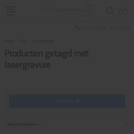
0
0
MENU
+31 (0)543 - 53 78 93
Home
Tags
lasergravure
Producten getagd met
lasergravure
Open filters
Meest bekeken
1