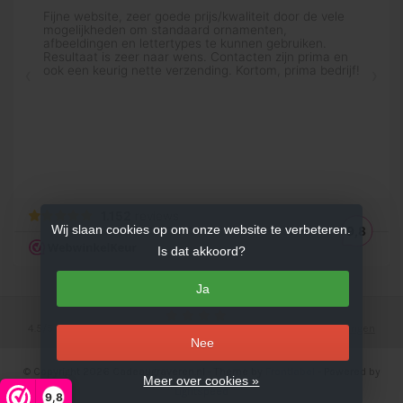
Wij slaan cookies op om onze website te verbeteren.
Is dat akkoord?
Ja
4.5
/
5
sterren op basis van
753
beoordelingen.
Lees 753 beoordelingen
Nee
© Copyright 2026 Cadeaugraveren.nl
- Theme by
Frontlabel
- Powered by
Meer over cookies »
Lightspeed
9,8