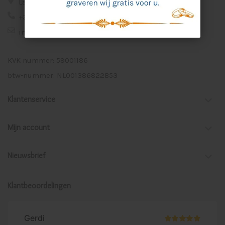
Lage Veld 75a 7122 ZE Aalten
+31 (0)543 - 53 78 93
info@cadeaugraveren.nl
KVK nummer: 59001186
btw-nummer: NL001386822B53
Klantenservice
Mijn account
Nieuwsbrief
Klantbeoordelingen