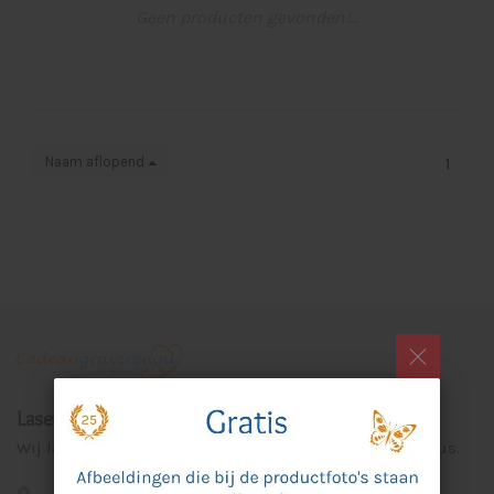
Geen producten gevonden!...
Naam aflopend
1
Laser Graveer Service Aalten
Wij lasergraveren voor u unieke en persoonlijke cadeaus.