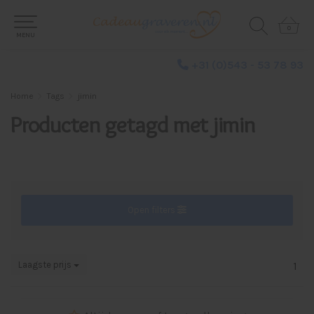
0
0
MENU
+31 (0)543 - 53 78 93
Home
Tags
jimin
Producten getagd met jimin
Open filters
Laagste prijs
1