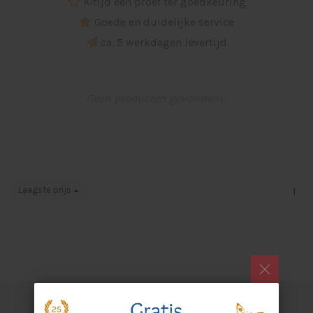
Altijd een proef ter goedkeuring
Goede en duidelijke service
ca. 5 werkdagen levertijd
Geen producten gevonden!...
Laagste prijs
1