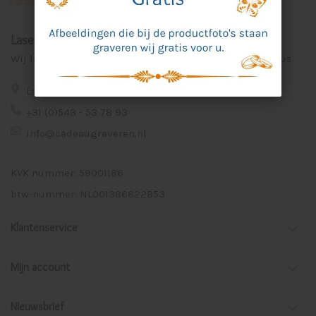
Laser Graveer Service Aalten
Wij lasergraveren voor u unieke en persoonlijke cadeaus.
Lage Veld 75a 7122 ZE Aalten
+31 (0)543 - 53 78 93
info@cadeaugraveren.nl
KVK nummer: 59001186
btw-nummer: NL001386822B53
Klantenservice
Mijn account
Nieuwsbrief