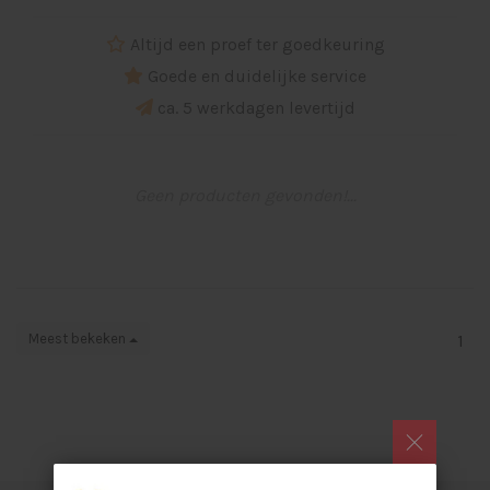
Altijd een proef ter goedkeuring
Goede en duidelijke service
ca. 5 werkdagen levertijd
Geen producten gevonden!...
Meest bekeken
1