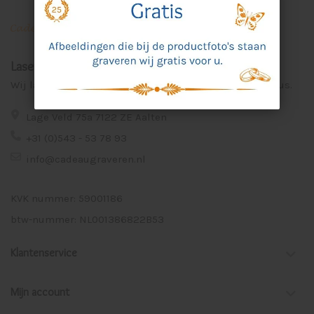
Laser Graveer Service Aalten
Wij lasergraveren voor u unieke en persoonlijke cadeaus.
Lage Veld 75a 7122 ZE Aalten
+31 (0)543 - 53 78 93
info@cadeaugraveren.nl
KVK nummer: 59001186
btw-nummer: NL001386822B53
Klantenservice
Mijn account