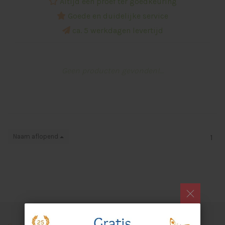
Altijd een proef ter goedkeuring
Goede en duidelijke service
ca. 5 werkdagen levertijd
Geen producten gevonden!...
Naam aflopend
1