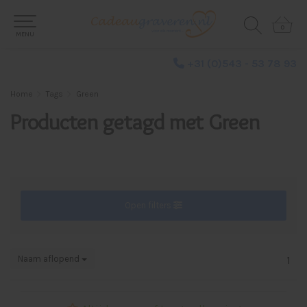
0
0
MENU
+31 (0)543 - 53 78 93
Home
Tags
Green
Producten getagd met Green
Open filters
Naam aflopend
1