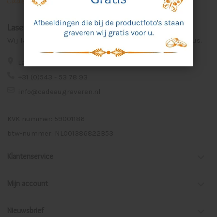
Laser Graveer Service Aalten
Wij lasergraveren voor u unieke en persoonlijke cadeaus.
Lage Veld 75a 7122 ZE Aalten
+31 (0)543 - 53 78 93
info@cadeaugraveren.nl
KVK nummer: 59001186
btw-nummer: NL001386822B53
Klantenservice
Mijn account
Nieuwsbrief