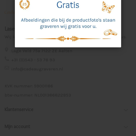
Laser Graveer Service Aalten
Wij lasergraveren voor u unieke en persoonlijke cadeaus.
Lage Veld 75a 7122 ZE Aalten
+31 (0)543 - 53 78 93
info@cadeaugraveren.nl
KVK nummer: 59001186
btw-nummer: NL001386822B53
Klantenservice
Mijn account