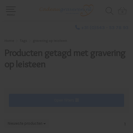
0
0
MENU
+31 (0)543 - 53 78 93
Home
Tags
gravering op leisteen
Producten getagd met gravering
op leisteen
Open filters
Nieuwste producten
1