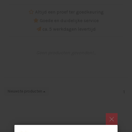
Altijd een proef ter goedkeuring
Goede en duidelijke service
ca. 5 werkdagen levertijd
Geen producten gevonden!...
Nieuwste producten
1