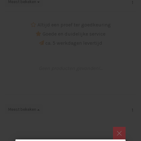
Meest bekeken
1
Altijd een proef ter goedkeuring
Goede en duidelijke service
ca. 5 werkdagen levertijd
Geen producten gevonden!...
Meest bekeken
1