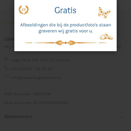
Laser Graveer Service Aalten
Wij lasergraveren voor u unieke en persoonlijke cadeaus.
Lage Veld 75a 7122 ZE Aalten
+31 (0)543 - 53 78 93
info@cadeaugraveren.nl
KVK nummer: 59001186
btw-nummer: NL001386822B53
Klantenservice